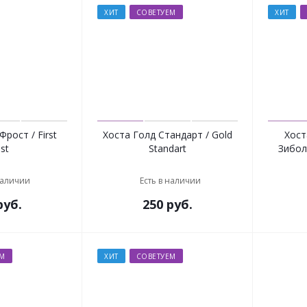
ХИТ
СОВЕТУЕМ
ХИТ
рост / First
Хоста Голд Стандарт / Gold
Хост
st
Standart
Зибол
наличии
Есть в наличии
уб.
250
руб.
ЕМ
ХИТ
СОВЕТУЕМ