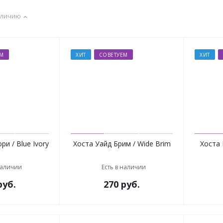
аличию
ЕМ
ХИТ
СОВЕТУЕМ
ХИТ
и / Blue Ivory
Хоста Уайд Брим / Wide Brim
Хоста 
наличии
Есть в наличии
уб.
270
руб.