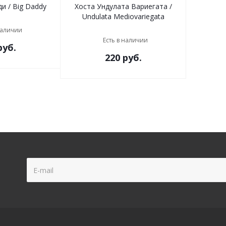
и / Big Daddy
Хоста Ундулата Вариегата /
Undulata Mediovariegata
наличии
Есть в наличии
уб.
220
руб.