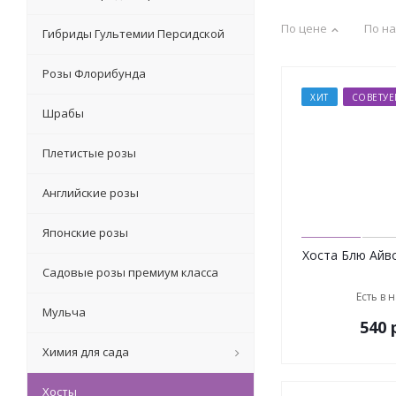
По цене
По н
Гибриды Гультемии Персидской
Розы Флорибунда
ХИТ
СОВЕТУ
Шрабы
Плетистые розы
Английские розы
Японские розы
Хоста Блю Айвор
Садовые розы премиум класса
Есть в 
Мульча
540
р
Химия для сада
Хосты