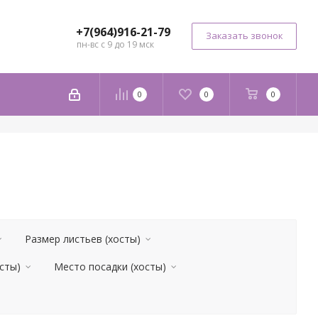
+7(964)916-21-79
Заказать звонок
пн-вс с 9 до 19 мск
0
0
0
Размер листьев (хосты)
сты)
Место посадки (хосты)