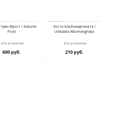
тумн Фрост / Autumn
Хоста Альбомаргината /
Frost
Undulata Albomarginata
Есть в наличии
Есть в наличии
600
руб.
210
руб.