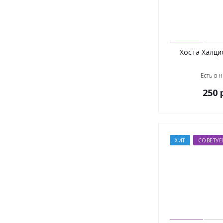
Хоста Халцио
Есть в 
250
р
ХИТ
СОВЕТУ