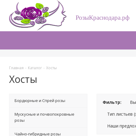
РозыКраснодара.рф
Главная
-
Каталог
-
Хосты
Хосты
Бордюрные и Спрей розы
Фильтр:
Вы
Тип листьев (
Мускусные и почвопокровные
розы
Наши предло
Чайно-гибридные розы