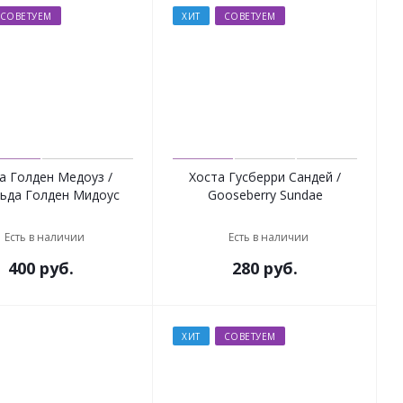
СОВЕТУЕМ
ХИТ
СОВЕТУЕМ
а Голден Медоуз /
Хоста Гусберри Сандей /
ьда Голден Мидоус
Gooseberry Sundae
Есть в наличии
Есть в наличии
400
руб.
280
руб.
ХИТ
СОВЕТУЕМ