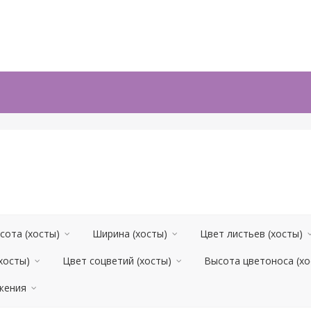
сота (хосты)
Ширина (хосты)
Цвет листьев (хосты)
хосты)
Цвет соцветий (хосты)
Высота цветоноса (хо
жения