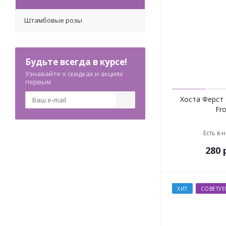
Штамбовые розы
Будьте всегда в курсе!
Узнавайте о скидках и акциях
первым
Хоста Ферст Ф
Fro
Есть в 
280
р
ХИТ
СОВЕТУ