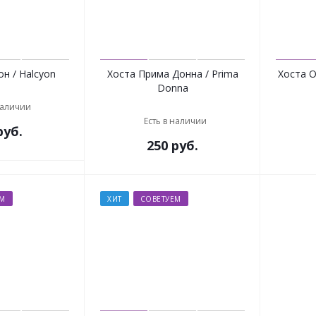
н / Halcyon
Хоста Прима Донна / Prima
Хоста О
Donna
наличии
Есть в наличии
уб.
250
руб.
ЕМ
ХИТ
СОВЕТУЕМ