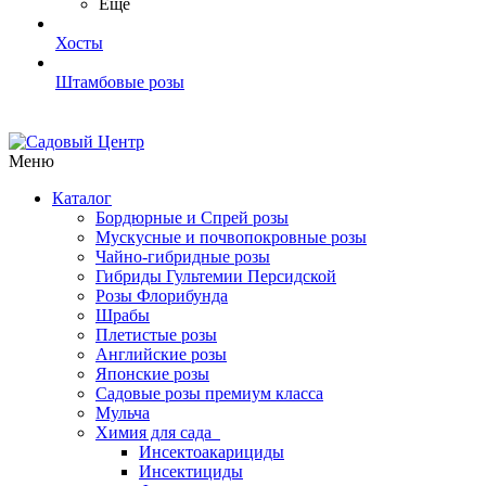
Ещё
Хосты
Штамбовые розы
Меню
Каталог
Бордюрные и Спрей розы
Мускусные и почвопокровные розы
Чайно-гибридные розы
Гибриды Гультемии Персидской
Розы Флорибунда
Шрабы
Плетистые розы
Английские розы
Японские розы
Садовые розы премиум класса
Мульча
Химия для сада
Инсектоакарициды
Инсектициды