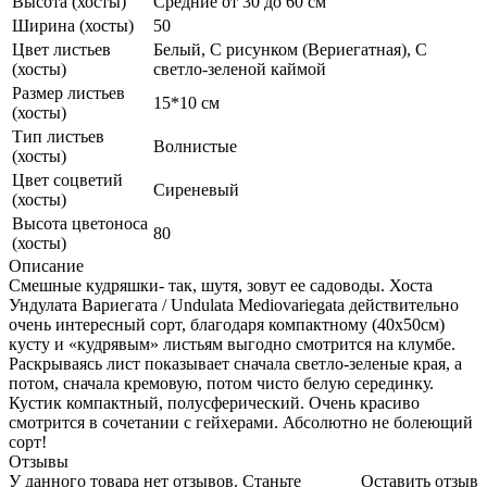
Высота (хосты)
Средние от 30 до 60 см
Ширина (хосты)
50
Цвет листьев
Белый, С рисунком (Вериегатная), С
(хосты)
светло-зеленой каймой
Размер листьев
15*10 см
(хосты)
Тип листьев
Волнистые
(хосты)
Цвет соцветий
Сиреневый
(хосты)
Высота цветоноса
80
(хосты)
Описание
Смешные кудряшки- так, шутя, зовут ее садоводы. Хоста
Ундулата Вариегата / Undulata Mediovariegata действительно
очень интересный сорт, благодаря компактному (40х50см)
кусту и «кудрявым» листьям выгодно смотрится на клумбе.
Раскрываясь лист показывает сначала светло-зеленые края, а
потом, сначала кремовую, потом чисто белую серединку.
Кустик компактный, полусферический. Очень красиво
смотрится в сочетании с гейхерами. Абсолютно не болеющий
сорт!
Отзывы
У данного товара нет отзывов. Станьте
Оставить отзыв