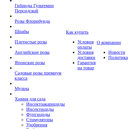
Гибриды Гультемии
Персидской
Розы Флорибунда
Шрабы
Как купить
Плетистые розы
Условия
О компании
оплаты
Английские розы
Условия
Новости
доставки
Политика
Японские розы
Гарантия
на товар
Садовые розы премиум
класса
Мульча
Химия для сада
Инсектоакарициды
Инсектициды
Фунгициды
Стимуляторы
Удобрения