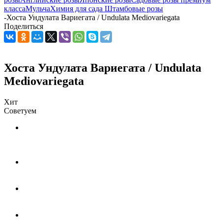
класса
Мульча
Химия для сада
Штамбовые розы
-
Хоста Ундулата Вариегата / Undulata Mediovariegata
Поделиться
Хоста Ундулата Вариегата / Undulata
Mediovariegata
Хит
Советуем