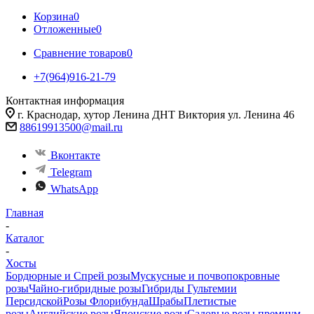
Корзина
0
Отложенные
0
Сравнение товаров
0
+7(964)916-21-79
Контактная информация
г. Краснодар, хутор Ленина ДНТ Виктория ул. Ленина 46
88619913500@mail.ru
Вконтакте
Telegram
WhatsApp
Главная
-
Каталог
-
Хосты
Бордюрные и Спрей розы
Мускусные и почвопокровные
розы
Чайно-гибридные розы
Гибриды Гультемии
Персидской
Розы Флорибунда
Шрабы
Плетистые
розы
Английские розы
Японские розы
Садовые розы премиум