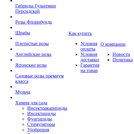
Гибриды Гультемии
Персидской
Розы Флорибунда
Шрабы
Как купить
Плетистые розы
Условия
О компании
оплаты
Английские розы
Условия
Новости
доставки
Политика
Японские розы
Гарантия
на товар
Садовые розы премиум
класса
Мульча
Химия для сада
Инсектоакарициды
Инсектициды
Фунгициды
Стимуляторы
Удобрения