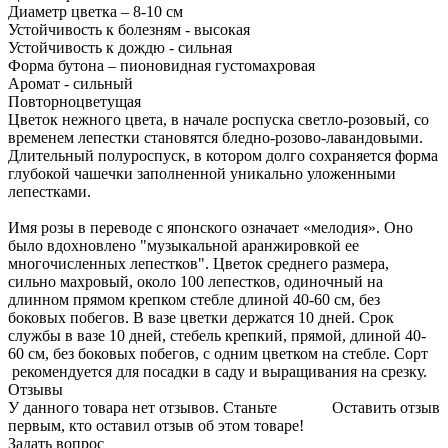
Диаметр цветка – 8-10 см
Устойчивость к болезням - высокая
Устойчивость к дождю - сильная
Форма бутона – пионовидная густомахровая
Аромат - сильный
Повторноцветущая
Цветок нежного цвета, в начале роспуска светло-розовый, со
временем лепестки становятся бледно-розово-лавандовыми.
Длительный полуроспуск, в котором долго сохраняется форма
глубокой чашечки заполненной уникально уложенными
лепестками.
Имя розы в переводе с японского означает «мелодия». Оно
было вдохновлено "музыкальной аранжировкой ее
многочисленных лепестков". Цветок среднего размера,
сильно махровый, около 100 лепестков, одиночный на
длинном прямом крепком стебле длиной 40-60 см, без
боковых побегов. В вазе цветки держатся 10 дней. Срок
службы в вазе 10 дней, стебель крепкий, прямой, длиной 40-
60 см, без боковых побегов, с одним цветком на стебле. Сорт
рекомендуется для посадки в саду и выращивания на срезку.
Отзывы
У данного товара нет отзывов. Станьте
Оставить отзыв
первым, кто оставил отзыв об этом товаре!
Задать вопрос