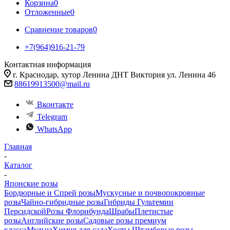
Корзина
0
Отложенные
0
Сравнение товаров
0
+7(964)916-21-79
Контактная информация
г. Краснодар, хутор Ленина ДНТ Виктория ул. Ленина 46
88619913500@mail.ru
Вконтакте
Telegram
WhatsApp
Главная
-
Каталог
-
Японские розы
Бордюрные и Спрей розы
Мускусные и почвопокровные
розы
Чайно-гибридные розы
Гибриды Гультемии
Персидской
Розы Флорибунда
Шрабы
Плетистые
розы
Английские розы
Садовые розы премиум
класса
Мульча
Химия для сада
Хосты
Штамбовые розы