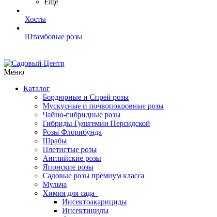
Ещё
Хосты
Штамбовые розы
Меню
Каталог
Бордюрные и Спрей розы
Мускусные и почвопокровные розы
Чайно-гибридные розы
Гибриды Гультемии Персидской
Розы Флорибунда
Шрабы
Плетистые розы
Английские розы
Японские розы
Садовые розы премиум класса
Мульча
Химия для сада
Инсектоакарициды
Инсектициды