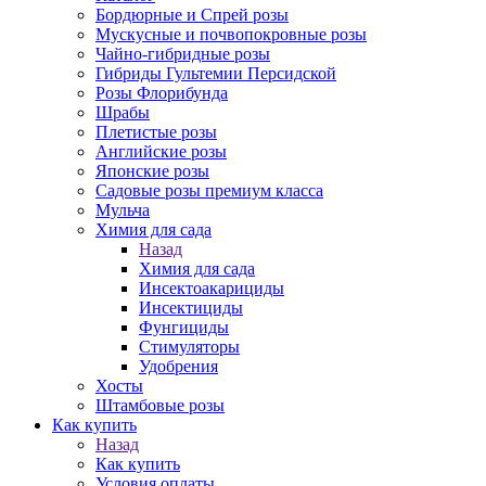
Бордюрные и Спрей розы
Мускусные и почвопокровные розы
Чайно-гибридные розы
Гибриды Гультемии Персидской
Розы Флорибунда
Шрабы
Плетистые розы
Английские розы
Японские розы
Садовые розы премиум класса
Мульча
Химия для сада
Назад
Химия для сада
Инсектоакарициды
Инсектициды
Фунгициды
Стимуляторы
Удобрения
Хосты
Штамбовые розы
Как купить
Назад
Как купить
Условия оплаты