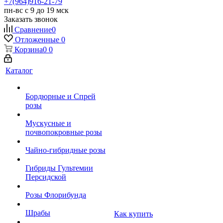
+7(964)916-21-79
пн-вс с 9 до 19 мск
Заказать звонок
Сравнение
0
Отложенные
0
Корзина
0
0
Каталог
Бордюрные и Спрей
розы
Мускусные и
почвопокровные розы
Чайно-гибридные розы
Гибриды Гультемии
Персидской
Розы Флорибунда
Шрабы
Как купить