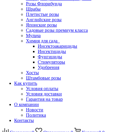
Розы Флорибунда
Шрабы
Плетистые розы
Английские розы
Японские розы
Садовые розы премиум класса
Мульча
Химия для сада
Инсектоакарициды
Инсектициды
Фунгициды
Стимуляторы
Удобрения
Хосты
Штамбовые розы
Как купить
Условия оплаты
Условия доставки
Гарантия на товар
О компании
Новости
Политика
Контакты