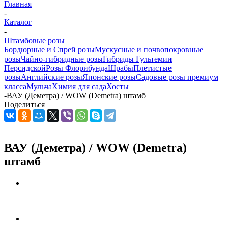
Главная
-
Каталог
-
Штамбовые розы
Бордюрные и Спрей розы
Мускусные и почвопокровные
розы
Чайно-гибридные розы
Гибриды Гультемии
Персидской
Розы Флорибунда
Шрабы
Плетистые
розы
Английские розы
Японские розы
Садовые розы премиум
класса
Мульча
Химия для сада
Хосты
-
ВАУ (Деметра) / WOW (Demetra) штамб
Поделиться
ВАУ (Деметра) / WOW (Demetra)
штамб