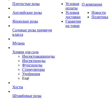
Плетистые розы
Условия
О компании
оплаты
Английские розы
Условия
Новости
доставки
Политика
Японские розы
Гарантия
на товар
Садовые розы премиум
класса
Мульча
Химия для сада
Инсектоакарициды
Инсектициды
Фунгициды
Стимуляторы
Удобрения
Ещё
Хосты
Штамбовые розы