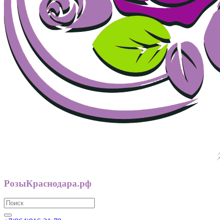
РозыКраснодара.рф