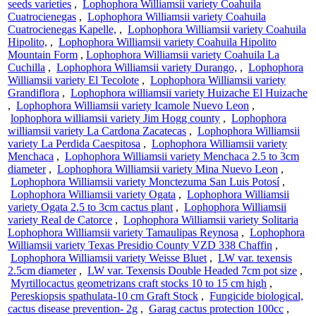
seeds varieties
,
Lophophora Williamsii variety Coahuila
Cuatrocienegas
,
Lophophora Williamsii variety Coahuila
Cuatrocienegas Kapelle,
,
Lophophora Williamsii variety Coahuila
Hipolito,
,
Lophophora Williamsii variety Coahuila Hipolito
Mountain Form
,
Lophophora Williamsii variety Coahuila La
Cuchilla
,
Lophophora Williamsii variety Durango,
,
Lophophora
Williamsii variety El Tecolote
,
Lophophora Williamsii variety
Grandiflora
,
Lophophora williamsii variety Huizache El Huizache
,
Lophophora Williamsii variety Icamole Nuevo Leon
,
lophophora williamsii variety Jim Hogg county
,
Lophophora
williamsii variety La Cardona Zacatecas
,
Lophophora Williamsii
variety La Perdida Caespitosa
,
Lophophora Williamsii variety
Menchaca
,
Lophophora Williamsii variety Menchaca 2.5 to 3cm
diameter
,
Lophophora Williamsii variety Mina Nuevo Leon
,
Lophophora Williamsii variety Monctezuma San Luis Potosí
,
Lophophora Williamsii variety Ogata
,
Lophophora Williamsii
variety Ogata 2.5 to 3cm cactus plant
,
Lophophora Williamsii
variety Real de Catorce
,
Lophophora Williamsii variety Solitaria
Lophophora Williamsii variety Tamaulipas Reynosa
,
Lophophora
Williamsii variety Texas Presidio County VZD 338 Chaffin
,
Lophophora Williamsii variety Weisse Bluet
,
LW var. texensis
2.5cm diameter
,
LW var. Texensis Double Headed 7cm pot size
,
Myrtillocactus geometrizans craft stocks 10 to 15 cm high
,
Pereskiopsis spathulata-10 cm Graft Stock
,
Fungicide biological,
cactus disease prevention- 2g
,
Garag cactus protection 100cc
,