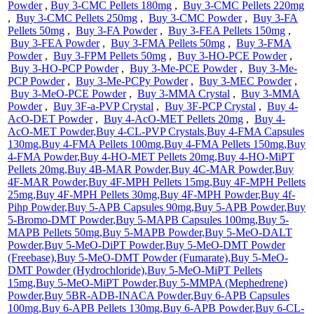
Powder
,
Buy 3-CMC Pellets 180mg
,
Buy 3-CMC Pellets 220mg
,
Buy 3-CMC Pellets 250mg
,
Buy 3-CMC Powder
,
Buy 3-FA
Pellets 50mg
,
Buy 3-FA Powder
,
Buy 3-FEA Pellets 150mg
,
Buy 3-FEA Powder
,
Buy 3-FMA Pellets 50mg
,
Buy 3-FMA
Powder
,
Buy 3-FPM Pellets 50mg
,
Buy 3-HO-PCE Powder
,
Buy 3-HO-PCP Powder
,
Buy 3-Me-PCE Powder
,
Buy 3-Me-
PCP Powder
,
Buy 3-Me-PCPy Powder
,
Buy 3-MEC Powder
,
Buy 3-MeO-PCE Powder
,
Buy 3-MMA Crystal
,
Buy 3-MMA
Powder
,
Buy 3F-a-PVP Crystal
,
Buy 3F-PCP Crystal
,
Buy 4-
AcO-DET Powder
,
Buy 4-AcO-MET Pellets 20mg
,
Buy 4-
AcO-MET Powder,
Buy 4-CL-PVP Crystals
,
Buy 4-FMA Capsules
130mg
,
Buy 4-FMA Pellets 100mg
,
Buy 4-FMA Pellets 150mg
,
Buy
4-FMA Powder
,
Buy 4-HO-MET Pellets 20mg
,
Buy 4-HO-MiPT
Pellets 20mg
,
Buy 4B-MAR Powder
,
Buy 4C-MAR Powder
,
Buy
4F-MAR Powder
,
Buy 4F-MPH Pellets 15mg
,
Buy 4F-MPH Pellets
25mg
,
Buy 4F-MPH Pellets 30mg
,
Buy 4F-MPH Powder
,
Buy 4f-
Pihp Powder
,
Buy 5-APB Capsules 90mg
,
Buy 5-APB Powder
,
Buy
5-Bromo-DMT Powder
,
Buy 5-MAPB Capsules 100mg
,
Buy 5-
MAPB Pellets 50mg
,
Buy 5-MAPB Powder
,
Buy 5-MeO-DALT
Powder
,
Buy 5-MeO-DiPT Powder
,
Buy 5-MeO-DMT Powder
(Freebase)
,
Buy 5-MeO-DMT Powder (Fumarate)
,
Buy 5-MeO-
DMT Powder (Hydrochloride)
,
Buy 5-MeO-MiPT Pellets
15mg
,
Buy 5-MeO-MiPT Powder
,
Buy 5-MMPA (Mephedrene)
Powder
,
Buy 5BR-ADB-INACA Powder
,
Buy 6-APB Capsules
100mg
,
Buy 6-APB Pellets 130mg
,
Buy 6-APB Powder
,
Buy 6-CL-