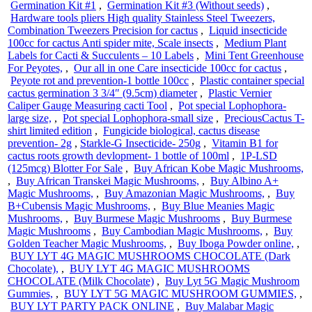
Germination Kit #1
,
Germination Kit #3 (Without seeds)
,
Hardware tools pliers High quality Stainless Steel Tweezers,
Combination Tweezers Precision for cactus
,
Liquid insecticide
100cc for cactus Anti spider mite, Scale insects
,
Medium Plant
Labels for Cacti & Succulents – 10 Labels
,
Mini Tent Greenhouse
For Peyotes,
,
Our all in one Care insecticide 100cc for cactus
,
Peyote rot and prevention-1 bottle 100cc
,
Plastic container special
cactus germination 3 3/4″ (9.5cm) diameter
,
Plastic Vernier
Caliper Gauge Measuring cacti Tool
,
Pot special Lophophora-
large size,
,
Pot special Lophophora-small size
,
PreciousCactus T-
shirt limited edition
,
Fungicide biological, cactus disease
prevention- 2g
,
Starkle-G Insecticide- 250g
,
Vitamin B1 for
cactus roots growth devlopment- 1 bottle of 100ml
,
1P-LSD
(125mcg) Blotter For Sale
,
Buy African Kobe Magic Mushrooms,
,
Buy African Transkei Magic Mushrooms,
,
Buy Albino A+
Magic Mushrooms,
,
Buy Amazonian Magic Mushrooms,
,
Buy
B+Cubensis Magic Mushrooms,
,
Buy Blue Meanies Magic
Mushrooms,
,
Buy Burmese Magic Mushrooms
,
Buy Burmese
Magic Mushrooms
,
Buy Cambodian Magic Mushrooms,
,
Buy
Golden Teacher Magic Mushrooms,
,
Buy Iboga Powder online,
,
BUY LYT 4G MAGIC MUSHROOMS CHOCOLATE (Dark
Chocolate),
,
BUY LYT 4G MAGIC MUSHROOMS
CHOCOLATE (Milk Chocolate)
,
Buy Lyt 5G Magic Mushroom
Gummies,
,
BUY LYT 5G MAGIC MUSHROOM GUMMIES,
,
BUY LYT PARTY PACK ONLINE
,
Buy Malabar Magic