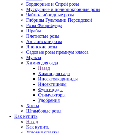
Бордюрные и Спрей розы
Мускусные и почвопокровные розы
Чайно-гибридные розы
Гибриды Гультемии Персидской
Розы Флорибунда
Шрабы
Плетистые розы
Английские розы
Японские розы
Садовые розы премиум класса
Мульча
Химия для сада
Назад
Химия для сада
Инсектоакарициды
Инсектициды
Фунгициды
Стимуляторы
Удобрения
Хосты
Штамбовые розы
Как купить
Назад
Как купить
Условия оплаты