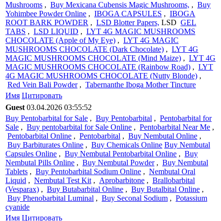
Mushrooms
,
Buy Mexicana Cubensis Magic Mushrooms,
,
Buy
Yohimbee Powder Online
,
IBOGA CAPSULES
,
IBOGA
ROOT BARK POWDER
,
LSD Blotter Papers,
LSD
GEL
TABS
,
LSD LIQUID
,
LYT 4G MAGIC MUSHROOMS
CHOCOLATE (Apple of My Eye)
,
LYT 4G MAGIC
MUSHROOMS CHOCOLATE (Dark Chocolate)
,
LYT 4G
MAGIC MUSHROOMS CHOCOLATE (Mind Maize)
,
LYT 4G
MAGIC MUSHROOMS CHOCOLATE (Rainbow Road)
,
LYT
4G MAGIC MUSHROOMS CHOCOLATE (Nutty Blonde)
,
Red Vein Bali Powder
,
Tabernanthe Iboga Mother Tincture
Имя
Цитировать
Guest
03.04.2026 03:55:52
Buy Pentobarbital for Sale
,
Buy Pentobarbital
,
Pentobarbital for
Sale
,
Buy pentobarbital for Sale Online
,
Pentobarbital Near Me
,
Pentobarbital Online
,
Pentobarbital
,
Buy Nembutal Online
,
Buy Barbiturates Online
,
Buy Chemicals Online
Buy Nembutal
Capsules Online
,
Buy Nembutal Pentobarbital Online
,
Buy
Nembutal Pills Online
,
Buy Nembutal Powder
,
Buy Nembutal
Tablets
,
Buy Pentobarbital Sodium Online
,
Nembutal Oral
Liquid
,
Nembutal Test Kit
,
Aprobarbitone
,
Brallobarbital
(Vesparax)
,
Buy Butabarbital Online
,
Buy Butalbital Online
,
Buy Phenobarbital Luminal
,
Buy Seconal Sodium
,
Potassium
cyanide
Имя
Цитировать