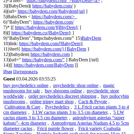
2)<a href="
https://babydem.com/">BabyDem</a>
;
3)[BabyDem](
https://babydem.com/
)
4)[url=
https://babydem.com/]babydem[/url
]
5)BabyDem <
https://babydem.com/>_
6)"BabyDem":
https://babydem.com/
7)* [[
https://babydem.com/][BbyDem]
; ]
8)[[
https://babydem.co/|BabyDem]
; ]
9)"BabyDem","https:babydem.com/" 15)
BabyDem
10)link:
https://babydem.com/[BabyDem]
;
11)\href{
https://babydem.com/}{BabyDem
}
12)[babydem|
https://babydem.com
]
13)[url="
https://babydem.com/"
] BabyDem [/url]
14)[[
https://babydem.com/BabyDem
]]
Имя
Цитировать
Guest
03.04.2026 03:55:25
buy psychedelics online
,
psychedelic shop online
,
magic
mushrooms for sale
,
buy shrooms online
,
psychedelic store
worldwide
,
order psychedelics discreet shipping
,
buy psilocybin
mushrooms
,
online trippy mart shop
,
Cacti & Peyote
,
Cultivation & Care
,
Psychedelics
,
3 L.Fricii cactus plants 3 to 4
cm diameter,
,
3 LW cactus plants 3 to 3.5 cm diameter,
,
5 LW
cactus plants 3 to 3.5 cm diameter,
,
astrophytum asterias “super
kabuto”- 4cm diameter
,
Astrophytum Asterias Nudum 4.5 to 5cm
diameter cactus
,
Fricii purple flower
,
Fricii variety Coahuila
Sierra Zavaleta
,
Harrisia Jusbertii craft stock for payote 10 to 15