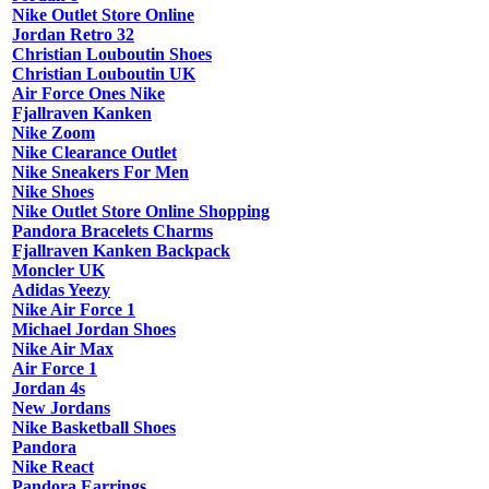
Nike Outlet Store Online
Jordan Retro 32
Christian Louboutin Shoes
Christian Louboutin UK
Air Force Ones Nike
Fjallraven Kanken
Nike Zoom
Nike Clearance Outlet
Nike Sneakers For Men
Nike Shoes
Nike Outlet Store Online Shopping
Pandora Bracelets Charms
Fjallraven Kanken Backpack
Moncler UK
Adidas Yeezy
Nike Air Force 1
Michael Jordan Shoes
Nike Air Max
Air Force 1
Jordan 4s
New Jordans
Nike Basketball Shoes
Pandora
Nike React
Pandora Earrings