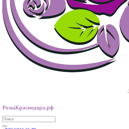
РозыКраснодара.рф