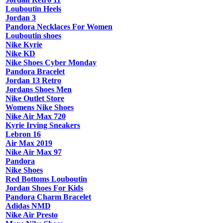
Louboutin Heels
Jordan 3
Pandora Necklaces For Women
Louboutin shoes
Nike Kyrie
Nike KD
Nike Shoes Cyber Monday
Pandora Bracelet
Jordan 13 Retro
Jordans Shoes Men
Nike Outlet Store
Womens Nike Shoes
Nike Air Max 720
Kyrie Irving Sneakers
Lebron 16
Air Max 2019
Nike Air Max 97
Pandora
Nike Shoes
Red Bottoms Louboutin
Jordan Shoes For Kids
Pandora Charm Bracelet
Adidas NMD
Nike Air Presto