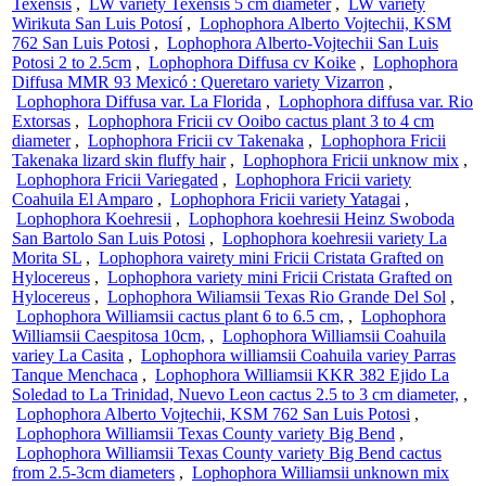
Texensis
,
LW variety Texensis 5 cm diameter
,
LW variety
Wirikuta San Luis Potosí
,
Lophophora Alberto Vojtechii, KSM
762 San Luis Potosi
,
Lophophora Alberto-Vojtechii San Luis
Potosi 2 to 2.5cm
,
Lophophora Diffusa cv Koike
,
Lophophora
Diffusa MMR 93 Mexicó : Queretaro variety Vizarron
,
Lophophora Diffusa var. La Florida
,
Lophophora diffusa var. Rio
Extorsas
,
Lophophora Fricii cv Ooibo cactus plant 3 to 4 cm
diameter
,
Lophophora Fricii cv Takenaka
,
Lophophora Fricii
Takenaka lizard skin fluffy hair
,
Lophophora Fricii unknow mix
,
Lophophora Fricii Variegated
,
Lophophora Fricii variety
Coahuila El Amparo
,
Lophophora Fricii variety Yatagai
,
Lophophora Koehresii
,
Lophophora koehresii Heinz Swoboda
San Bartolo San Luis Potosi
,
Lophophora koehresii variety La
Morita SL
,
Lophophora vairety mini Fricii Cristata Grafted on
Hylocereus
,
Lophophora variety mini Fricii Cristata Grafted on
Hylocereus
,
Lophophora Wiliamsii Texas Rio Grande Del Sol
,
Lophophora Williamsii cactus plant 6 to 6.5 cm,
,
Lophophora
Williamsii Caespitosa 10cm,
,
Lophophora Williamsii Coahuila
variey La Casita
,
Lophophora williamsii Coahuila variey Parras
Tanque Menchaca
,
Lophophora Williamsii KKR 382 Ejido La
Soledad to La Trinidad, Nuevo Leon cactus 2.5 to 3 cm diameter,
,
Lophophora Alberto Vojtechii, KSM 762 San Luis Potosi
,
Lophophora Williamsii Texas County variety Big Bend
,
Lophophora Williamsii Texas County variety Big Bend cactus
from 2.5-3cm diameters
,
Lophophora Williamsii unknown mix