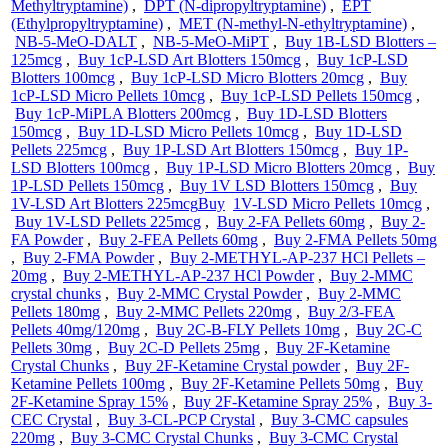
Methyltryptamine)
,
DPT (N-dipropyltryptamine)
,
EPT
(Ethylpropyltryptamine)
,
MET (N-methyl-N-ethyltryptamine)
,
NB-5-MeO-DALT
,
NB-5-MeO-MiPT
,
Buy 1B-LSD Blotters –
125mcg
,
Buy 1cP-LSD Art Blotters 150mcg
,
Buy 1cP-LSD
Blotters 100mcg
,
Buy 1cP-LSD Micro Blotters 20mcg
,
Buy
1cP-LSD Micro Pellets 10mcg
,
Buy 1cP-LSD Pellets 150mcg
,
Buy 1cP-MiPLA Blotters 200mcg
,
Buy 1D-LSD Blotters
150mcg
,
Buy 1D-LSD Micro Pellets 10mcg
,
Buy 1D-LSD
Pellets 225mcg
,
Buy 1P-LSD Art Blotters 150mcg
,
Buy 1P-
LSD Blotters 100mcg
,
Buy 1P-LSD Micro Blotters 20mcg
,
Buy
1P-LSD Pellets 150mcg
,
Buy 1V LSD Blotters 150mcg
,
Buy
1V-LSD Art Blotters 225mcg
Buy
​
1V-LSD Micro Pellets 10mcg
,
Buy 1V-LSD Pellets 225mcg
,
Buy 2-FA Pellets 60mg
,
Buy 2-
FA Powder
,
Buy 2-FEA Pellets 60mg
,
Buy 2-FMA Pellets 50mg
,
Buy 2-FMA Powder
,
Buy 2-METHYL-AP-237 HCl Pellets –
20mg
,
Buy 2-METHYL-AP-237 HCl Powder
,
Buy 2-MMC
crystal chunks
,
Buy 2-MMC Crystal Powder
,
Buy 2-MMC
Pellets 180mg
,
Buy 2-MMC Pellets 220mg
,
Buy 2/3-FEA
Pellets 40mg/120mg
,
Buy 2C-B-FLY Pellets 10mg
,
Buy 2C-C
Pellets 30mg
,
Buy 2C-D Pellets 25mg
,
Buy 2F-Ketamine
Crystal Chunks
,
Buy 2F-Ketamine Crystal powder
,
Buy 2F-
Ketamine Pellets 100mg
,
Buy 2F-Ketamine Pellets 50mg
,
Buy
2F-Ketamine Spray 15%
,
Buy 2F-Ketamine Spray 25%
,
Buy 3-
CEC Crystal
,
Buy 3-CL-PCP Crystal
,
Buy 3-CMC capsules
220mg
,
Buy 3-CMC Crystal Chunks
,
Buy 3-CMC Crystal