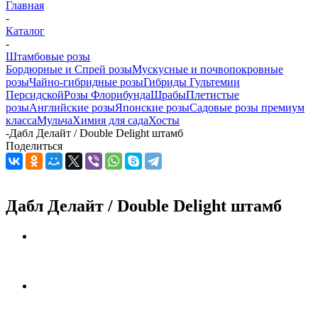
Главная
-
Каталог
-
Штамбовые розы
Бордюрные и Спрей розы
Мускусные и почвопокровные
розы
Чайно-гибридные розы
Гибриды Гультемии
Персидской
Розы Флорибунда
Шрабы
Плетистые
розы
Английские розы
Японские розы
Садовые розы премиум
класса
Мульча
Химия для сада
Хосты
-
Дабл Делайт / Double Delight штамб
Поделиться
Дабл Делайт / Double Delight штамб