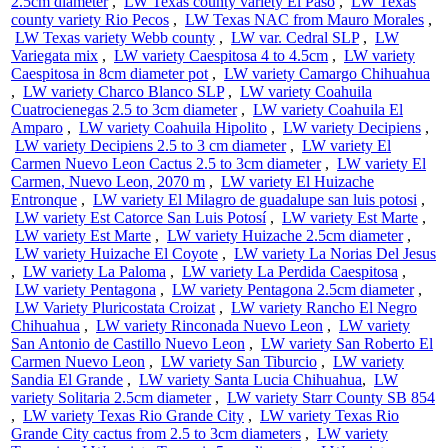
2.5cm diameter
,
LW Texas county variety El Paso
,
LW Texas
county variety Rio Pecos
,
LW Texas NAC from Mauro Morales
,
LW Texas variety Webb county
,
LW var. Cedral SLP
,
LW
Variegata mix
,
LW variety Caespitosa 4 to 4.5cm
,
LW variety
Caespitosa in 8cm diameter pot
,
LW variety Camargo Chihuahua
,
LW variety Charco Blanco SLP
,
LW variety Coahuila
Cuatrocienegas 2.5 to 3cm diameter
,
LW variety Coahuila El
Amparo
,
LW variety Coahuila Hipolito
,
LW variety Decipiens
,
LW variety Decipiens 2.5 to 3 cm diameter
,
LW variety El
Carmen Nuevo Leon Cactus 2.5 to 3cm diameter
,
LW variety El
Carmen, Nuevo Leon, 2070 m
,
LW variety El Huizache
Entronque
,
LW variety El Milagro de guadalupe san luis potosi
,
LW variety Est Catorce San Luis Potosí
,
LW variety Est Marte
,
LW variety Est Marte
,
LW variety Huizache 2.5cm diameter
,
LW variety Huizache El Coyote
,
LW variety La Norias Del Jesus
,
LW variety La Paloma
,
LW variety La Perdida Caespitosa
,
LW variety Pentagona
,
LW variety Pentagona 2.5cm diameter
,
LW Variety Pluricostata Croizat
,
LW variety Rancho El Negro
Chihuahua
,
LW variety Rinconada Nuevo Leon
,
LW variety
San Antonio de Castillo Nuevo Leon
,
LW variety San Roberto El
Carmen Nuevo Leon
,
LW variety San Tiburcio
,
LW variety
Sandia El Grande
,
LW variety Santa Lucia Chihuahua
,
LW
variety Solitaria 2.5cm diameter
,
LW variety Starr County SB 854
,
LW variety Texas Rio Grande City
,
LW variety Texas Rio
Grande City cactus from 2.5 to 3cm diameters
,
LW variety