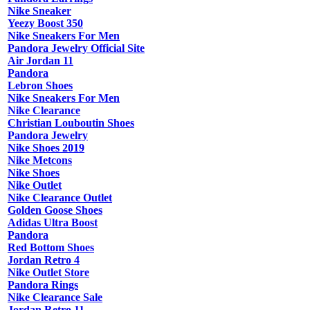
Nike Sneaker
Yeezy Boost 350
Nike Sneakers For Men
Pandora Jewelry Official Site
Air Jordan 11
Pandora
Lebron Shoes
Nike Sneakers For Men
Nike Clearance
Christian Louboutin Shoes
Pandora Jewelry
Nike Shoes 2019
Nike Metcons
Nike Shoes
Nike Outlet
Nike Clearance Outlet
Golden Goose Shoes
Adidas Ultra Boost
Pandora
Red Bottom Shoes
Jordan Retro 4
Nike Outlet Store
Pandora Rings
Nike Clearance Sale
Jordan Retro 11