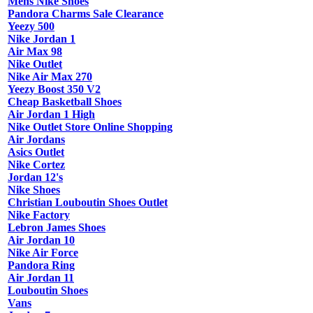
Mens Nike Shoes
Pandora Charms Sale Clearance
Yeezy 500
Nike Jordan 1
Air Max 98
Nike Outlet
Nike Air Max 270
Yeezy Boost 350 V2
Cheap Basketball Shoes
Air Jordan 1 High
Nike Outlet Store Online Shopping
Air Jordans
Asics Outlet
Nike Cortez
Jordan 12's
Nike Shoes
Christian Louboutin Shoes Outlet
Nike Factory
Lebron James Shoes
Air Jordan 10
Nike Air Force
Pandora Ring
Air Jordan 11
Louboutin Shoes
Vans