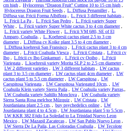
cm high
,
Hylocereus “Dragon Fruit” Cutting 10 to 15 cm high
,
Hylocereus Dragon Fruit Seeds
,
L. Diffusa Penamiller
,
L.
Diffusa var. Fricii Forma Albiflora
,
L. Fricii 3 different habitats
,
L. Fricii La Pa
,
L. Fricii San Pedro
,
L. Fricii variety Super
White
,
L. Fricii variety Super White cactus 3 to 4 cm diameter
,
L. Fricii variety White Flower
,
L. Fricii VM 680, SE of El
Amparo, Coahuila,
,
L. Koehresii cactus plant 2.5 to 3 cm
diameter
,
L.Diffusa cv Koike plant 3.5 to 4 cm diameter
,
L.Diffusa koehresii San Fransisco
,
L.Fricii cactus plant 3 to 4 cm
diameter
,
L.Fricii Coahuila Viesca
,
L.Fricii Cristata
,
L.Fricii cv
Ibo
,
L.fricii cv Ibo Ginkamuri
,
L.Fricii cv Ooibo
,
L.Fricii
Variegata
,
L.koehresii variety Morita SLP 2 to 2.5 cm diameter
,
LW 2 different varieties
,
LW 3 different habitats
,
LW cactus
plant 3 to 3.5 cm diameter
,
LW cactus plant 4cm diameter
,
LW
cactus plant 5 to 5.5 cm diameter
,
LW Caespitosa
,
LW
Caespitosa Variegata
,
LW Caespitosa Variegated 10cm,
,
LW
Coahuila Klein variety Sierra Paila
,
LW Coahuila variety Parras,
,
LW Coahuila variety Saltillo Monclova
,
LW Coahuila variety
Sierra Santa Rosa melchor Múzquiz
,
LW Cristata
,
LW
Jourdaniana plant 2.5 cm,
,
buy psychedelics online
,
LW
Jourdaniana plant 4 to 4.5cm
,
LW Jourdaniana plant 5 to 5.5cm
,
LW KKR 382 Ejido La Soledad to La Trinidad Nuevo Leon
Mexico
,
LW Mazapil Zacatecas
,
LW San Pablo Nuevo Leon
,
LW Sierra De La Paila, Las Coloradas Coahuila
,
LW Tecolote