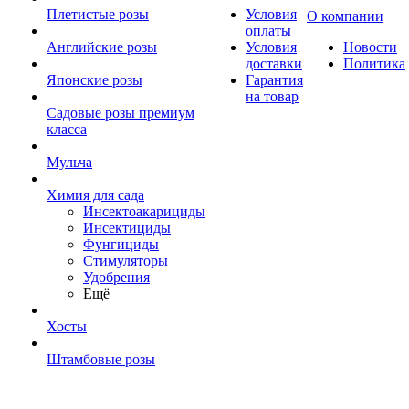
Плетистые розы
Условия
О компании
оплаты
Английские розы
Условия
Новости
доставки
Политика
Японские розы
Гарантия
на товар
Садовые розы премиум
класса
Мульча
Химия для сада
Инсектоакарициды
Инсектициды
Фунгициды
Стимуляторы
Удобрения
Ещё
Хосты
Штамбовые розы