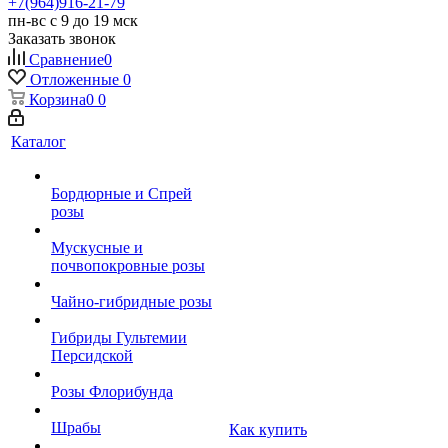
+7(964)916-21-79
пн-вс с 9 до 19 мск
Заказать звонок
Сравнение
0
Отложенные
0
Корзина
0
0
Каталог
Бордюрные и Спрей
розы
Мускусные и
почвопокровные розы
Чайно-гибридные розы
Гибриды Гультемии
Персидской
Розы Флорибунда
Шрабы
Как купить