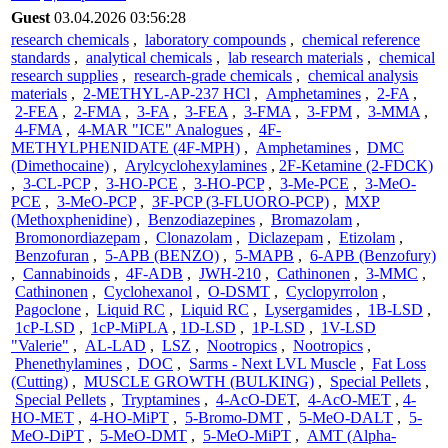
Guest
03.04.2026 03:56:28
research chemicals
,
laboratory compounds
,
chemical reference
standards
,
analytical chemicals
,
lab research materials
,
chemical
research supplies
,
research-grade chemicals
,
chemical analysis
materials
,
2-METHYL-AP-237 HCl
,
Amphetamines
,
2-FA
,
2-FEA
,
2-FMA
,
3-FA
,
3-FEA
,
3-FMA
,
3-FPM
,
3-MMA
,
4-FMA
,
4-MAR "ICE" Analogues
,
4F-
METHYLPHENIDATE (4F-MPH)
,
Amphetamines
,
DMC
(Dimethocaine)
,
Arylcyclohexylamines
,
2F-Ketamine (2-FDCK)
,
3-CL-PCP
,
3-HO-PCE
,
3-HO-PCP
,
3-Me-PCE
,
3-MeO-
PCE
,
3-MeO-PCP
,
3F-PCP (3-FLUORO-PCP)
,
MXP
(Methoxphenidine)
,
Benzodiazepines
,
Bromazolam
,
Bromonordiazepam
,
Clonazolam
,
Diclazepam
,
Etizolam
,
Benzofuran
,
5-APB (BENZO)
,
5-MAPB
,
6-APB (Benzofury)
,
Cannabinoids
,
4F-ADB
,
JWH-210
,
Cathinonen
,
3-MMC
,
Cathinonen
,
Cyclohexanol
,
O-DSMT
,
Cyclopyrrolon
,
Pagoclone
,
Liquid RC
,
Liquid RC
,
Lysergamides
,
1B-LSD
,
1cP-LSD
,
1cP-MiPLA
,
1D-LSD
,
1P-LSD
,
1V-LSD
"Valerie"
,
AL-LAD
,
LSZ
,
Nootropics
,
Nootropics
,
Phenethylamines
,
DOC
,
Sarms - Next LVL Muscle
,
Fat Loss
(Cutting)
,
MUSCLE GROWTH (BULKING)
,
Special Pellets
,
Special Pellets
,
Tryptamines
,
4-AcO-DET
,
4-AcO-MET
,
4-
HO-MET
,
4-HO-MiPT
,
5-Bromo-DMT
,
5-MeO-DALT
,
5-
MeO-DiPT
,
5-MeO-DMT
,
5-MeO-MiPT
,
AMT (Alpha-