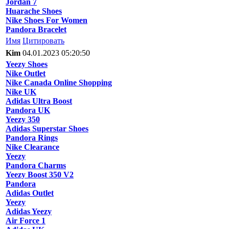
Jordan 7
Huarache Shoes
Nike Shoes For Women
Pandora Bracelet
Имя
Цитировать
Kim
04.01.2023 05:20:50
Yeezy Shoes
Nike Outlet
Nike Canada Online Shopping
Nike UK
Adidas Ultra Boost
Pandora UK
Yeezy 350
Adidas Superstar Shoes
Pandora Rings
Nike Clearance
Yeezy
Pandora Charms
Yeezy Boost 350 V2
Pandora
Adidas Outlet
Yeezy
Adidas Yeezy
Air Force 1