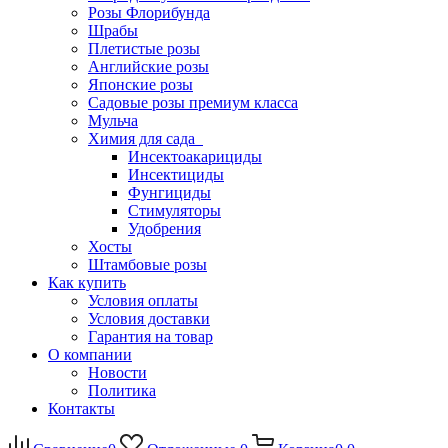
Розы Флорибунда
Шрабы
Плетистые розы
Английские розы
Японские розы
Садовые розы премиум класса
Мульча
Химия для сада
Инсектоакарициды
Инсектициды
Фунгициды
Стимуляторы
Удобрения
Хосты
Штамбовые розы
Как купить
Условия оплаты
Условия доставки
Гарантия на товар
О компании
Новости
Политика
Контакты