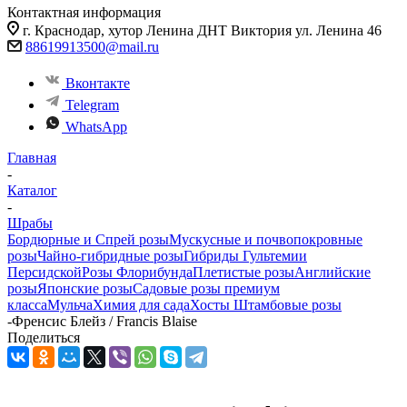
Контактная информация
г. Краснодар, хутор Ленина ДНТ Виктория ул. Ленина 46
88619913500@mail.ru
Вконтакте
Telegram
WhatsApp
Главная
-
Каталог
-
Шрабы
Бордюрные и Спрей розы
Мускусные и почвопокровные
розы
Чайно-гибридные розы
Гибриды Гультемии
Персидской
Розы Флорибунда
Плетистые розы
Английские
розы
Японские розы
Садовые розы премиум
класса
Мульча
Химия для сада
Хосты
Штамбовые розы
-
Френсис Блейз / Francis Blaise
Поделиться