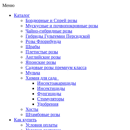
Меню
Каталог
Бордюрные и Спрей розы
Мускусные и почвопокровные розы
Чайно-гибридные розы
Гибриды Гультемии Персидской
Розы Флорибунда
Шрабы
Плетистые розы
Английские розы
Японские розы
Садовые розы премиум класса
Мульча
Химия для сада
Инсектоакарициды
Инсектициды
Фунгициды
Стимуляторы
Удобрения
Хосты
Штамбовые розы
Как купить
Условия оплаты