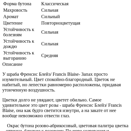
Форма бутона
Классическая
Махровость
Сильная
Аромат
Сильный
Цветение
Повторноцветущая
Устойчивость к
Сильная
болезням
Устойчивость к
Сильная
дождю
Устойчивость к
Средняя
выгоранию
Описание
У шраба Френсис Блейз/ Francis Blaise- Запах просто
изумительный. Цвет спокойно-благородный. Цветок не
набитый, но лепестки равномерно расположены, придавая
утонченную воздушность.
Цветки долго не увядают, цветет обильно. Самое
удивительное это цвет розы - шраба Френсис Блейз/ Francis
Blaise, она как будто светится изнутри, а на закате от нее
вообще невозможно отвести глаз.
Окрас бутона розово-абрикосовый, цветовая палитра цветка
– оттенки, близкие к розовому. По мере созревания и