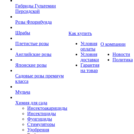
Гибриды Гультемии
Персидской
Розы Флорибунда
Шрабы
Как купить
Плетистые розы
Условия
О компании
оплаты
Английские розы
Условия
Новости
доставки
Политика
Японские розы
Гарантия
на товар
Садовые розы премиум
класса
Мульча
Химия для сада
Инсектоакарициды
Инсектициды
Фунгициды
Стимуляторы
Удобрения