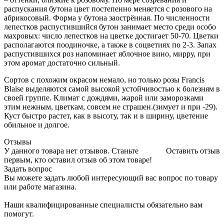
распускания бутона цвет постепенно меняется с розового на
абрикосовый. Форма у бутона заострённая. По численности
лепестков распустившийся бутон занимает место среди особо
махровых: число лепестков на цветке достигает 50-70. Цветки
располагаются поодиночке, а также в соцветиях по 2-3. Запах
распустившихся роз напоминает яблочное вино, мирру, при
этом аромат достаточно сильный.
Сортов с похожим окрасом немало, но только розы Francis
Blaise выделяются самой высокой устойчивостью к болезням в
своей группе. Климат с дождями, жарой или заморозками
этим нежным, цветкам, совсем не страшен.(зимует и при -29).
Куст быстро растет, как в высоту, так и в ширину, цветение
обильное и долгое.
Отзывы
У данного товара нет отзывов. Станьте
Оставить отзыв
первым, кто оставил отзыв об этом товаре!
Задать вопрос
Вы можете задать любой интересующий вас вопрос по товару
или работе магазина.
Наши квалифицированные специалисты обязательно вам
помогут.