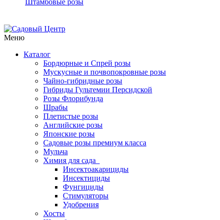
Штамбовые розы
Меню
Каталог
Бордюрные и Спрей розы
Мускусные и почвопокровные розы
Чайно-гибридные розы
Гибриды Гультемии Персидской
Розы Флорибунда
Шрабы
Плетистые розы
Английские розы
Японские розы
Садовые розы премиум класса
Мульча
Химия для сада
Инсектоакарициды
Инсектициды
Фунгициды
Стимуляторы
Удобрения
Хосты