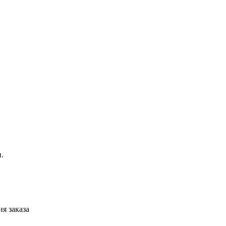
и.
я заказа