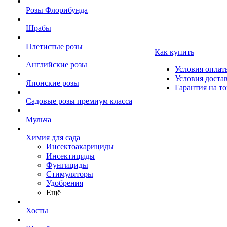
Розы Флорибунда
Шрабы
Плетистые розы
Как купить
Английские розы
Условия оплат
Условия доста
Японские розы
Гарантия на то
Садовые розы премиум класса
Мульча
Химия для сада
Инсектоакарициды
Инсектициды
Фунгициды
Стимуляторы
Удобрения
Ещё
Хосты