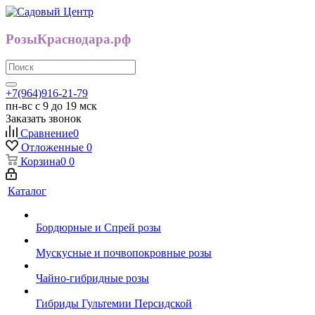
РозыКраснодара.рф
+7(964)916-21-79
пн-вс с 9 до 19 мск
Заказать звонок
Сравнение
0
Отложенные
0
Корзина
0
0
Каталог
Бордюрные и Спрей розы
Мускусные и почвопокровные розы
Чайно-гибридные розы
Гибриды Гультемии Персидской