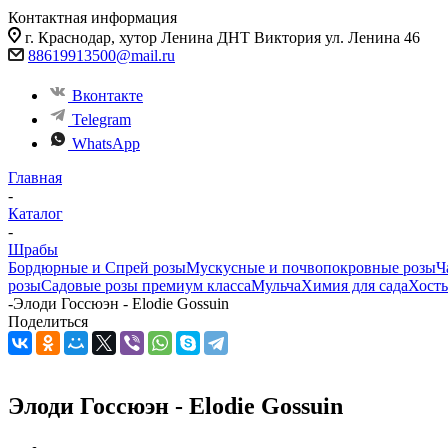
Контактная информация
г. Краснодар, хутор Ленина ДНТ Виктория ул. Ленина 46
88619913500@mail.ru
Вконтакте
Telegram
WhatsApp
Главная
-
Каталог
-
Шрабы
Бордюрные и Спрей розы
Мускусные и почвопокровные розы
Ч
розы
Садовые розы премиум класса
Мульча
Химия для сада
Хост
-
Элоди Госсюэн - Elodie Gossuin
Поделиться
Элоди Госсюэн - Elodie Gossuin