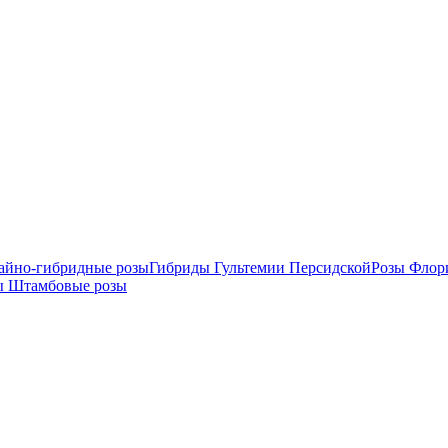
айно-гибридные розы
Гибриды Гультемии Персидской
Розы Флор
ы
Штамбовые розы