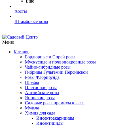
Ещё
Хосты
Штамбовые розы
Меню
Каталог
Бордюрные и Спрей розы
Мускусные и почвопокровные розы
Чайно-гибридные розы
Гибриды Гультемии Персидской
Розы Флорибунда
Шрабы
Плетистые розы
Английские розы
Японские розы
Садовые розы премиум класса
Мульча
Химия для сада
Инсектоакарициды
Инсектициды