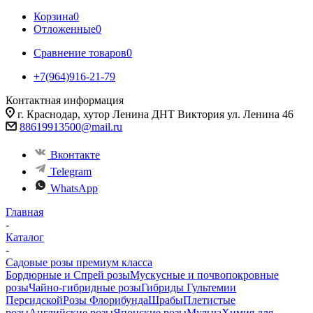
Корзина
0
Отложенные
0
Сравнение товаров
0
+7(964)916-21-79
Контактная информация
г. Краснодар, хутор Ленина ДНТ Виктория ул. Ленина 46
88619913500@mail.ru
Вконтакте
Telegram
WhatsApp
Главная
-
Каталог
-
Садовые розы премиум класса
Бордюрные и Спрей розы
Мускусные и почвопокровные
розы
Чайно-гибридные розы
Гибриды Гультемии
Персидской
Розы Флорибунда
Шрабы
Плетистые
розы
Английские розы
Японские розы
Мульча
Химия для