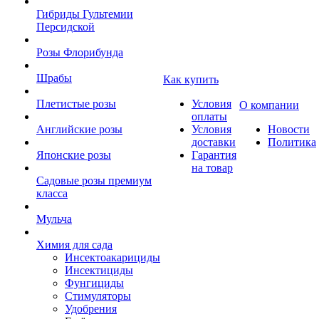
Гибриды Гультемии
Персидской
Розы Флорибунда
Шрабы
Как купить
Плетистые розы
Условия
О компании
оплаты
Английские розы
Условия
Новости
доставки
Политика
Японские розы
Гарантия
на товар
Садовые розы премиум
класса
Мульча
Химия для сада
Инсектоакарициды
Инсектициды
Фунгициды
Стимуляторы
Удобрения