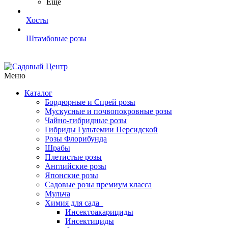
Ещё
Хосты
Штамбовые розы
Меню
Каталог
Бордюрные и Спрей розы
Мускусные и почвопокровные розы
Чайно-гибридные розы
Гибриды Гультемии Персидской
Розы Флорибунда
Шрабы
Плетистые розы
Английские розы
Японские розы
Садовые розы премиум класса
Мульча
Химия для сада
Инсектоакарициды
Инсектициды