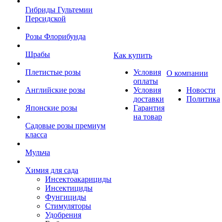
Гибриды Гультемии
Персидской
Розы Флорибунда
Шрабы
Как купить
Плетистые розы
Условия
О компании
оплаты
Английские розы
Условия
Новости
доставки
Политика
Японские розы
Гарантия
на товар
Садовые розы премиум
класса
Мульча
Химия для сада
Инсектоакарициды
Инсектициды
Фунгициды
Стимуляторы
Удобрения