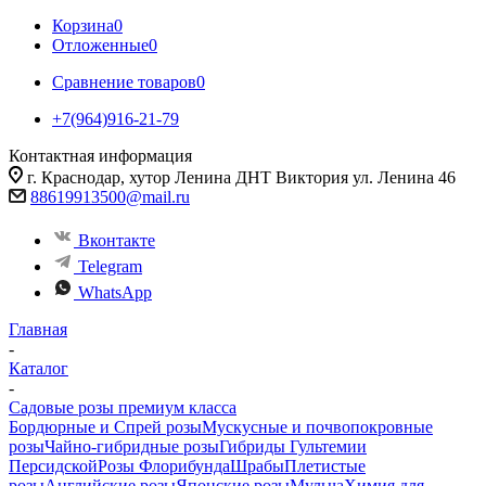
Корзина
0
Отложенные
0
Сравнение товаров
0
+7(964)916-21-79
Контактная информация
г. Краснодар, хутор Ленина ДНТ Виктория ул. Ленина 46
88619913500@mail.ru
Вконтакте
Telegram
WhatsApp
Главная
-
Каталог
-
Садовые розы премиум класса
Бордюрные и Спрей розы
Мускусные и почвопокровные
розы
Чайно-гибридные розы
Гибриды Гультемии
Персидской
Розы Флорибунда
Шрабы
Плетистые
розы
Английские розы
Японские розы
Мульча
Химия для