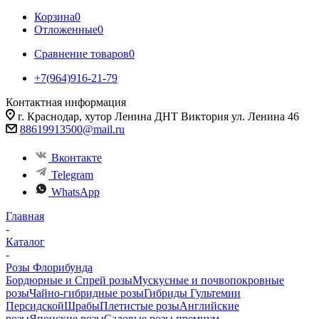
Корзина
0
Отложенные
0
Сравнение товаров
0
+7(964)916-21-79
Контактная информация
г. Краснодар, хутор Ленина ДНТ Виктория ул. Ленина 46
88619913500@mail.ru
Вконтакте
Telegram
WhatsApp
Главная
-
Каталог
-
Розы Флорибунда
Бордюрные и Спрей розы
Мускусные и почвопокровные
розы
Чайно-гибридные розы
Гибриды Гультемии
Персидской
Шрабы
Плетистые розы
Английские
розы
Японские розы
Садовые розы премиум