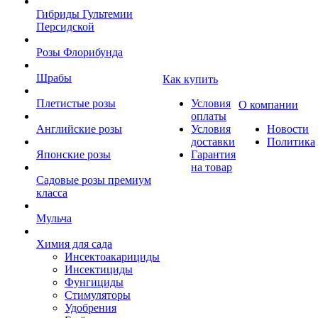
Гибриды Гультемии
Персидской
Розы Флорибунда
Шрабы
Как купить
Плетистые розы
Условия
О компании
оплаты
Английские розы
Условия
Новости
доставки
Политика
Японские розы
Гарантия
на товар
Садовые розы премиум
класса
Мульча
Химия для сада
Инсектоакарициды
Инсектициды
Фунгициды
Стимуляторы
Удобрения