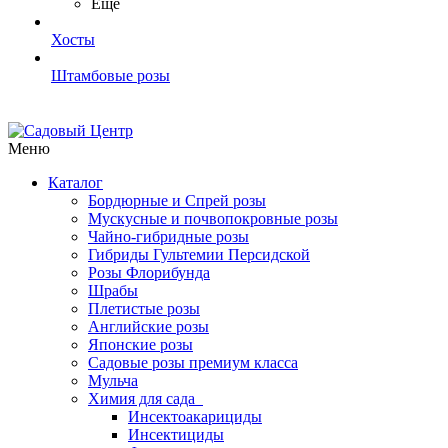
Ещё
Хосты
Штамбовые розы
Меню
Каталог
Бордюрные и Спрей розы
Мускусные и почвопокровные розы
Чайно-гибридные розы
Гибриды Гультемии Персидской
Розы Флорибунда
Шрабы
Плетистые розы
Английские розы
Японские розы
Садовые розы премиум класса
Мульча
Химия для сада
Инсектоакарициды
Инсектициды