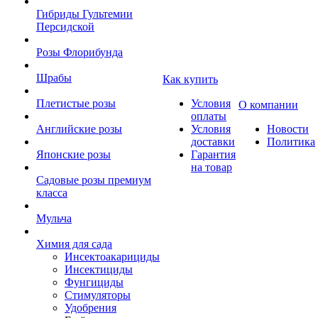
Гибриды Гультемии
Персидской
Розы Флорибунда
Шрабы
Как купить
Плетистые розы
Условия
О компании
оплаты
Английские розы
Условия
Новости
доставки
Политика
Японские розы
Гарантия
на товар
Садовые розы премиум
класса
Мульча
Химия для сада
Инсектоакарициды
Инсектициды
Фунгициды
Стимуляторы
Удобрения