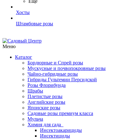
Ещё
Хосты
Штамбовые розы
Меню
Каталог
Бордюрные и Спрей розы
Мускусные и почвопокровные розы
Чайно-гибридные розы
Гибриды Гультемии Персидской
Розы Флорибунда
Шрабы
Плетистые розы
Английские розы
Японские розы
Садовые розы премиум класса
Мульча
Химия для сада
Инсектоакарициды
Инсектициды