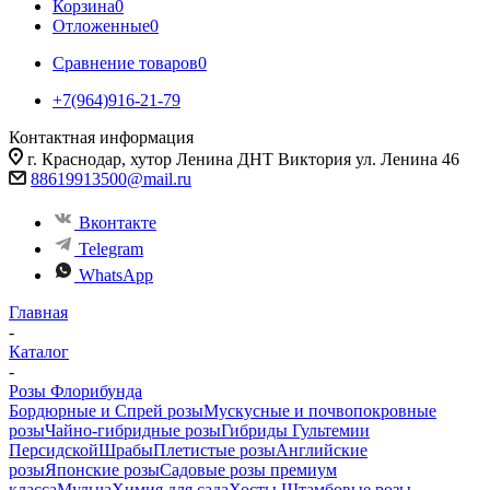
Корзина
0
Отложенные
0
Сравнение товаров
0
+7(964)916-21-79
Контактная информация
г. Краснодар, хутор Ленина ДНТ Виктория ул. Ленина 46
88619913500@mail.ru
Вконтакте
Telegram
WhatsApp
Главная
-
Каталог
-
Розы Флорибунда
Бордюрные и Спрей розы
Мускусные и почвопокровные
розы
Чайно-гибридные розы
Гибриды Гультемии
Персидской
Шрабы
Плетистые розы
Английские
розы
Японские розы
Садовые розы премиум
класса
Мульча
Химия для сада
Хосты
Штамбовые розы