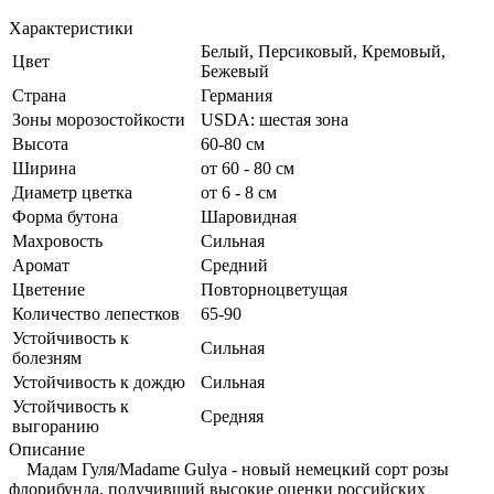
Характеристики
Белый, Персиковый, Кремовый,
Цвет
Бежевый
Страна
Германия
Зоны морозостойкости
USDA: шестая зона
Высота
60-80 см
Ширина
от 60 - 80 см
Диаметр цветка
от 6 - 8 см
Форма бутона
Шаровидная
Махровость
Сильная
Аромат
Средний
Цветение
Повторноцветущая
Количество лепестков
65-90
Устойчивость к
Сильная
болезням
Устойчивость к дождю
Сильная
Устойчивость к
Средняя
выгоранию
Описание
Мадам Гуля/Madame Gulya - новый немецкий сорт розы
флорибунда, получивший высокие оценки российских