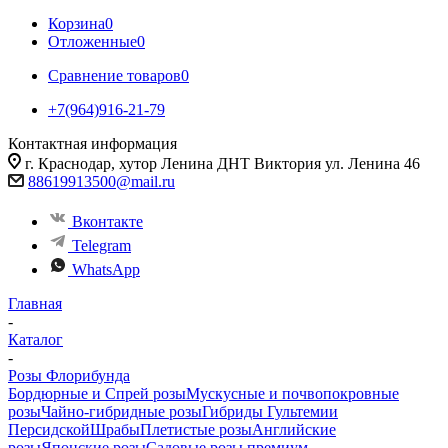
Корзина
0
Отложенные
0
Сравнение товаров
0
+7(964)916-21-79
Контактная информация
г. Краснодар, хутор Ленина ДНТ Виктория ул. Ленина 46
88619913500@mail.ru
Вконтакте
Telegram
WhatsApp
Главная
-
Каталог
-
Розы Флорибунда
Бордюрные и Спрей розы
Мускусные и почвопокровные
розы
Чайно-гибридные розы
Гибриды Гультемии
Персидской
Шрабы
Плетистые розы
Английские
розы
Японские розы
Садовые розы премиум