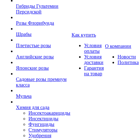
Гибриды Гультемии
Персидской
Розы Флорибунда
Шрабы
Как купить
Плетистые розы
Условия
О компании
оплаты
Английские розы
Условия
Новости
доставки
Политика
Японские розы
Гарантия
на товар
Садовые розы премиум
класса
Мульча
Химия для сада
Инсектоакарициды
Инсектициды
Фунгициды
Стимуляторы
Удобрения