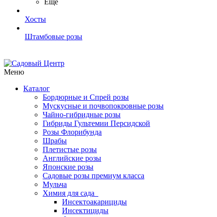
Ещё
Хосты
Штамбовые розы
Меню
Каталог
Бордюрные и Спрей розы
Мускусные и почвопокровные розы
Чайно-гибридные розы
Гибриды Гультемии Персидской
Розы Флорибунда
Шрабы
Плетистые розы
Английские розы
Японские розы
Садовые розы премиум класса
Мульча
Химия для сада
Инсектоакарициды
Инсектициды