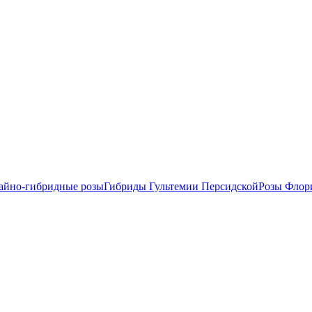
айно-гибридные розы
Гибриды Гультемии Персидской
Розы Флор