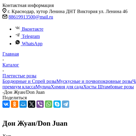
Контактная информация
г. Краснодар, хутор Ленина ДНТ Виктория ул. Ленина 46
88619913500@mail.ru
Вконтакте
Telegram
WhatsApp
Главная
-
Каталог
-
Плетистые розы
Бордюрные и Спрей розы
Мускусные и почвопокровные розы
Ч
премиум класса
Мульча
Химия для сада
Хосты
Штамбовые розы
-
Дон Жуан/Don Juan
Поделиться
Дон Жуан/Don Juan