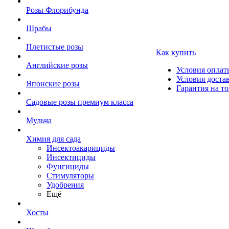
Розы Флорибунда
Шрабы
Плетистые розы
Как купить
Английские розы
Условия оплат
Условия доста
Японские розы
Гарантия на то
Садовые розы премиум класса
Мульча
Химия для сада
Инсектоакарициды
Инсектициды
Фунгициды
Стимуляторы
Удобрения
Ещё
Хосты