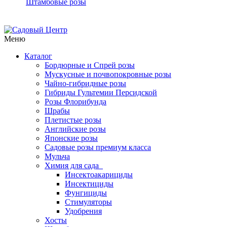
Штамбовые розы
Меню
Каталог
Бордюрные и Спрей розы
Мускусные и почвопокровные розы
Чайно-гибридные розы
Гибриды Гультемии Персидской
Розы Флорибунда
Шрабы
Плетистые розы
Английские розы
Японские розы
Садовые розы премиум класса
Мульча
Химия для сада
Инсектоакарициды
Инсектициды
Фунгициды
Стимуляторы
Удобрения
Хосты