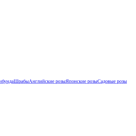
ибунда
Шрабы
Английские розы
Японские розы
Садовые розы