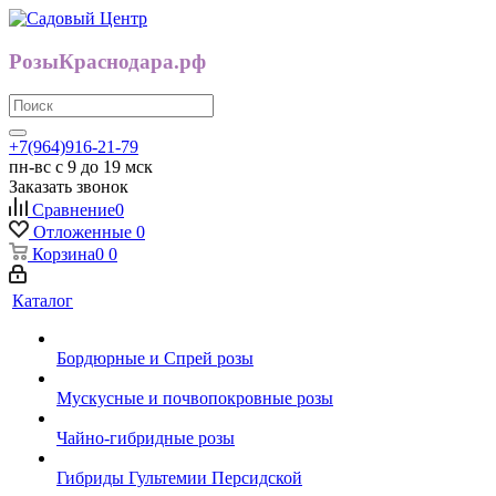
РозыКраснодара.рф
+7(964)916-21-79
пн-вс с 9 до 19 мск
Заказать звонок
Сравнение
0
Отложенные
0
Корзина
0
0
Каталог
Бордюрные и Спрей розы
Мускусные и почвопокровные розы
Чайно-гибридные розы
Гибриды Гультемии Персидской