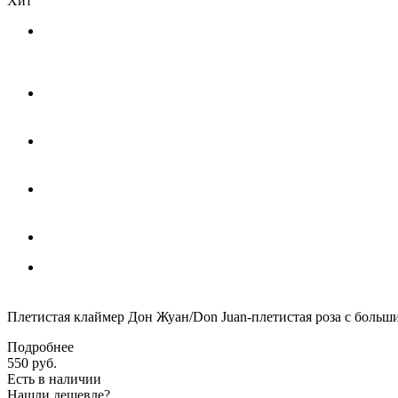
Хит
Плетистая клаймер Дон Жуан/Don Juan-плетистая роза с боль
Подробнее
550
руб.
Есть в наличии
Нашли дешевле?