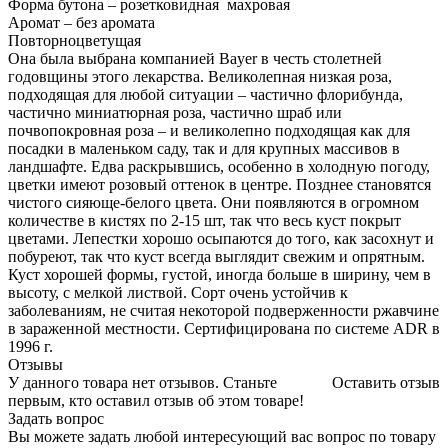
Форма бутона – розетковидная махровая
Аромат – без аромата
Повторноцветущая
Она была выбрана компанией Bayer в честь столетней
годовщины этого лекарства. Великолепная низкая роза,
подходящая для любой ситуации – частично флорибунда,
частично миниатюрная роза, частично шраб или
почвопокровная роза – и великолепно подходящая как для
посадки в маленьком саду, так и для крупных массивов в
ландшафте. Едва раскрывшись, особенно в холодную погоду,
цветки имеют розовый оттенок в центре. Позднее становятся
чистого сияюще-белого цвета. Они появляются в огромном
количестве в кистях по 2-15 шт, так что весь куст покрыт
цветами. Лепестки хорошо осыпаются до того, как засохнут и
побуреют, так что куст всегда выглядит свежим и опрятным.
Куст хорошей формы, густой, иногда больше в ширину, чем в
высоту, с мелкой листвой. Сорт очень устойчив к
заболеваниям, не считая некоторой подверженности ржавчине
в зараженной местности. Сертифицирована по системе ADR в
1996 г.
Отзывы
У данного товара нет отзывов. Станьте
Оставить отзыв
первым, кто оставил отзыв об этом товаре!
Задать вопрос
Вы можете задать любой интересующий вас вопрос по товару