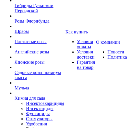
Гибриды Гультемии
Персидской
Розы Флорибунда
Шрабы
Как купить
Плетистые розы
Условия
О компании
оплаты
Английские розы
Условия
Новости
доставки
Политика
Японские розы
Гарантия
на товар
Садовые розы премиум
класса
Мульча
Химия для сада
Инсектоакарициды
Инсектициды
Фунгициды
Стимуляторы
Удобрения