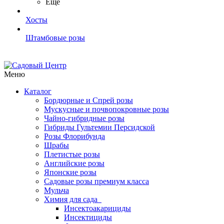
Ещё
Хосты
Штамбовые розы
Меню
Каталог
Бордюрные и Спрей розы
Мускусные и почвопокровные розы
Чайно-гибридные розы
Гибриды Гультемии Персидской
Розы Флорибунда
Шрабы
Плетистые розы
Английские розы
Японские розы
Садовые розы премиум класса
Мульча
Химия для сада
Инсектоакарициды
Инсектициды