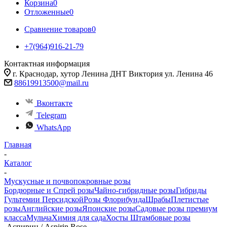
Корзина
0
Отложенные
0
Сравнение товаров
0
+7(964)916-21-79
Контактная информация
г. Краснодар, хутор Ленина ДНТ Виктория ул. Ленина 46
88619913500@mail.ru
Вконтакте
Telegram
WhatsApp
Главная
-
Каталог
-
Мускусные и почвопокровные розы
Бордюрные и Спрей розы
Чайно-гибридные розы
Гибриды
Гультемии Персидской
Розы Флорибунда
Шрабы
Плетистые
розы
Английские розы
Японские розы
Садовые розы премиум
класса
Мульча
Химия для сада
Хосты
Штамбовые розы
-
Аспирин / Aspirin Rose