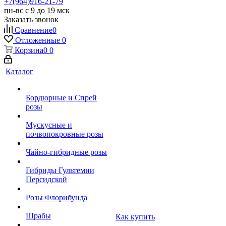
+7(964)916-21-79
пн-вс с 9 до 19 мск
Заказать звонок
Сравнение
0
Отложенные
0
Корзина
0
0
Каталог
Бордюрные и Спрей
розы
Мускусные и
почвопокровные розы
Чайно-гибридные розы
Гибриды Гультемии
Персидской
Розы Флорибунда
Шрабы
Как купить