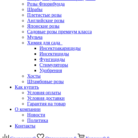
Розы Флорибунда
Шрабы
Плетистые розы
Английские розы
Японские розы
Садовые розы премиум класса
Мульча
Химия для сада
Инсектоакарициды
Инсектициды
Фунгициды
Стимуляторы
Удобрения
Хосты
Штамбовые розы
Как купить
Условия оплаты
Условия доставки
Гарантия на товар
О компании
Новости
Политика
Контакты