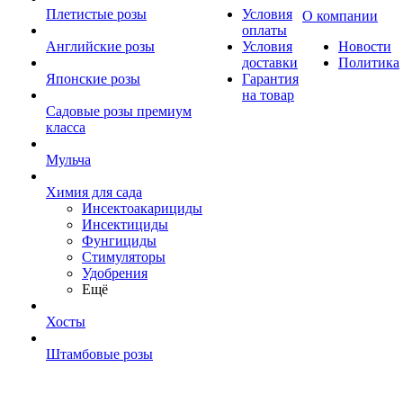
Плетистые розы
Условия
О компании
оплаты
Английские розы
Условия
Новости
доставки
Политика
Японские розы
Гарантия
на товар
Садовые розы премиум
класса
Мульча
Химия для сада
Инсектоакарициды
Инсектициды
Фунгициды
Стимуляторы
Удобрения
Ещё
Хосты
Штамбовые розы