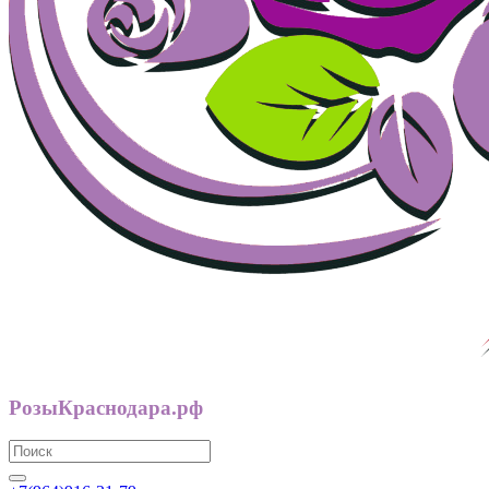
РозыКраснодара.рф