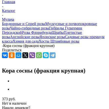
Главная
-
Каталог
-
Мульча
Бордюрные и Спрей розы
Мускусные и почвопокровные
розы
Чайно-гибридные розы
Гибриды Гультемии
Персидской
Розы Флорибунда
Шрабы
Плетистые
розы
Английские розы
Японские розы
Садовые розы премиум
класса
Химия для сада
Хосты
Штамбовые розы
-
Кора сосны (фракция крупная)
Поделиться
Кора сосны (фракция крупная)
373
руб.
Нет в наличии
Нашли дешевле?