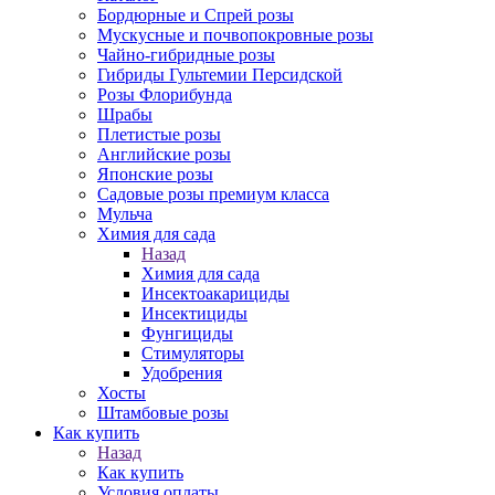
Бордюрные и Спрей розы
Мускусные и почвопокровные розы
Чайно-гибридные розы
Гибриды Гультемии Персидской
Розы Флорибунда
Шрабы
Плетистые розы
Английские розы
Японские розы
Садовые розы премиум класса
Мульча
Химия для сада
Назад
Химия для сада
Инсектоакарициды
Инсектициды
Фунгициды
Стимуляторы
Удобрения
Хосты
Штамбовые розы
Как купить
Назад
Как купить
Условия оплаты