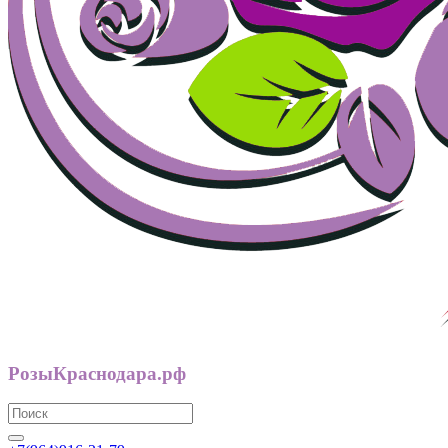
РозыКраснодара.рф