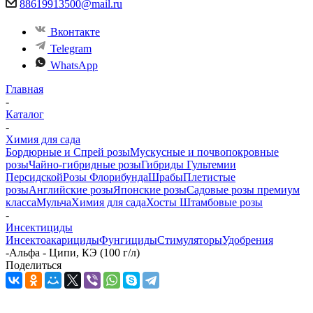
88619913500@mail.ru
Вконтакте
Telegram
WhatsApp
Главная
-
Каталог
-
Химия для сада
Бордюрные и Спрей розы
Мускусные и почвопокровные
розы
Чайно-гибридные розы
Гибриды Гультемии
Персидской
Розы Флорибунда
Шрабы
Плетистые
розы
Английские розы
Японские розы
Садовые розы премиум
класса
Мульча
Химия для сада
Хосты
Штамбовые розы
-
Инсектициды
Инсектоакарициды
Фунгициды
Стимуляторы
Удобрения
-
Альфа - Ципи, КЭ (100 г/л)
Поделиться