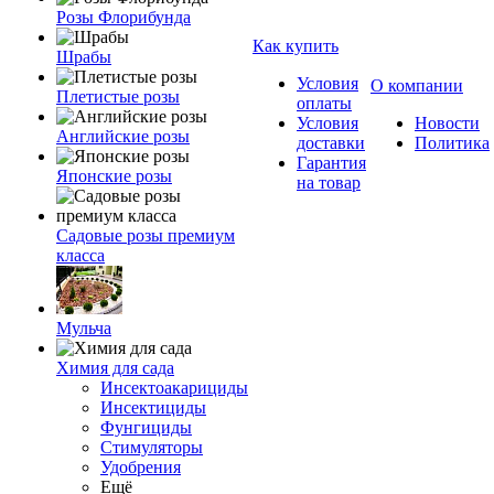
Розы Флорибунда
Как купить
Шрабы
Условия
О компании
Плетистые розы
оплаты
Условия
Новости
Английские розы
доставки
Политика
Гарантия
Японские розы
на товар
Садовые розы премиум
класса
Мульча
Химия для сада
Инсектоакарициды
Инсектициды
Фунгициды
Стимуляторы
Удобрения
Ещё