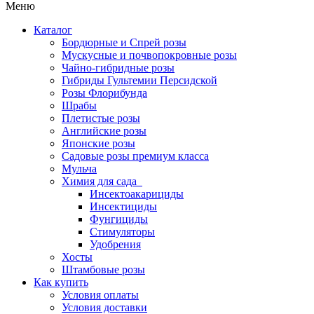
Меню
Каталог
Бордюрные и Спрей розы
Мускусные и почвопокровные розы
Чайно-гибридные розы
Гибриды Гультемии Персидской
Розы Флорибунда
Шрабы
Плетистые розы
Английские розы
Японские розы
Садовые розы премиум класса
Мульча
Химия для сада
Инсектоакарициды
Инсектициды
Фунгициды
Стимуляторы
Удобрения
Хосты
Штамбовые розы
Как купить
Условия оплаты
Условия доставки