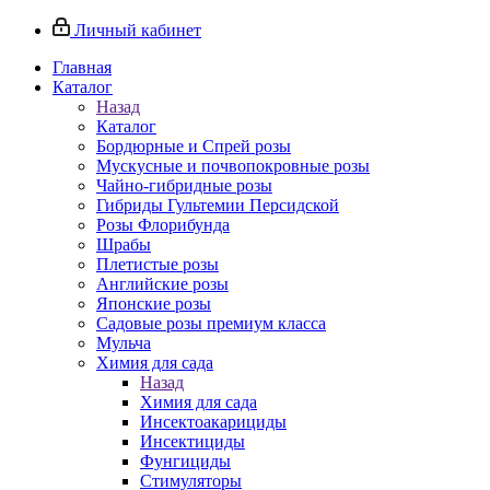
Личный кабинет
Главная
Каталог
Назад
Каталог
Бордюрные и Спрей розы
Мускусные и почвопокровные розы
Чайно-гибридные розы
Гибриды Гультемии Персидской
Розы Флорибунда
Шрабы
Плетистые розы
Английские розы
Японские розы
Садовые розы премиум класса
Мульча
Химия для сада
Назад
Химия для сада
Инсектоакарициды
Инсектициды
Фунгициды
Стимуляторы