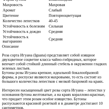
Махровость
Махровая
Аромат
Слабый
Цветение
Повторноцветущая
Количество лепестков
40-45
Устойчивость к болезням
Сильная
Устойчивость к дождю
Средняя
Устойчивость к
Средняя
выгоранию
Описание
Роза сорта Игуана (Iguana) представляет собой изящное
двухцветное соцветие класса чайно-гибридных, которое
венчает собой стойкий длинный стебель в окружении гладких
зеленых листьев.
Бутоны розы Игуана крепкие, идеальной бокалообразной
формы, в роспуске являются махровыми, то есть состоят из
большого количества лепестков с мелкой бахромой на краях.
Интересен насыщенный цвет розы сорта Игуана – лепестки у
основания бутона желтоватые, а на краях кораллово-красные,
что придает этим розам особое изящество. Бутоны
распускаются красивой розеткой и в диаметре достигают 10
сантиметров.