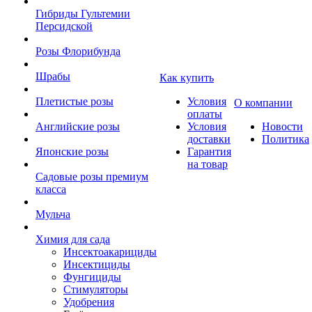
Гибриды Гультемии
Персидской
Розы Флорибунда
Шрабы
Как купить
Плетистые розы
Условия
О компании
оплаты
Английские розы
Условия
Новости
доставки
Политика
Японские розы
Гарантия
на товар
Садовые розы премиум
класса
Мульча
Химия для сада
Инсектоакарициды
Инсектициды
Фунгициды
Стимуляторы
Удобрения