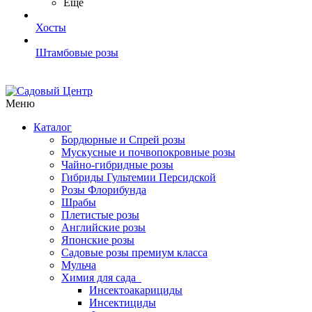
Ещё
Хосты
Штамбовые розы
Меню
Каталог
Бордюрные и Спрей розы
Мускусные и почвопокровные розы
Чайно-гибридные розы
Гибриды Гультемии Персидской
Розы Флорибунда
Шрабы
Плетистые розы
Английские розы
Японские розы
Садовые розы премиум класса
Мульча
Химия для сада
Инсектоакарициды
Инсектициды