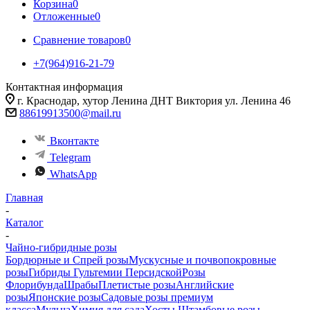
Корзина
0
Отложенные
0
Сравнение товаров
0
+7(964)916-21-79
Контактная информация
г. Краснодар, хутор Ленина ДНТ Виктория ул. Ленина 46
88619913500@mail.ru
Вконтакте
Telegram
WhatsApp
Главная
-
Каталог
-
Чайно-гибридные розы
Бордюрные и Спрей розы
Мускусные и почвопокровные
розы
Гибриды Гультемии Персидской
Розы
Флорибунда
Шрабы
Плетистые розы
Английские
розы
Японские розы
Садовые розы премиум
класса
Мульча
Химия для сада
Хосты
Штамбовые розы