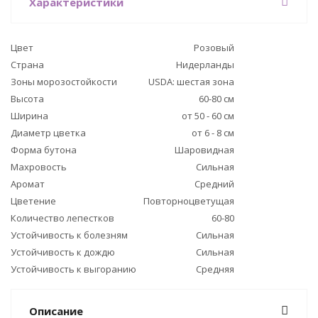
Характеристики
Цвет
Розовый
Страна
Нидерланды
Зоны морозостойкости
USDA: шестая зона
Высота
60-80 см
Ширина
от 50 - 60 см
Диаметр цветка
от 6 - 8 см
Форма бутона
Шаровидная
Махровость
Сильная
Аромат
Средний
Цветение
Повторноцветущая
Количество лепестков
60-80
Устойчивость к болезням
Сильная
Устойчивость к дождю
Сильная
Устойчивость к выгоранию
Средняя
Описание