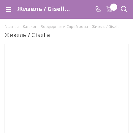
Жизель / Gisella напрямую из питомника Краснодара. Доставка по России. | Интернет-магазин садовых растений "Розы Краснодара". - Садовый Центр "Розы Краснодара"
0
Главная
-
Каталог
-
Бордюрные и Спрей розы
-
Жизель / Gisella
Жизель / Gisella