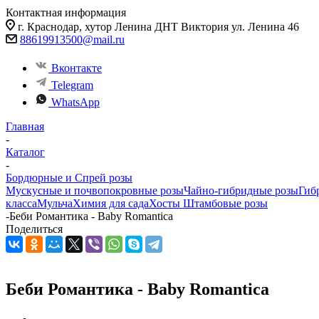
Контактная информация
г. Краснодар, хутор Ленина ДНТ Виктория ул. Ленина 46
88619913500@mail.ru
Вконтакте
Telegram
WhatsApp
Главная
-
Каталог
-
Бордюрные и Спрей розы
Мускусные и почвопокровные розы
Чайно-гибридные розы
Гиб
класса
Мульча
Химия для сада
Хосты
Штамбовые розы
-
Беби Романтика - Baby Romantica
Поделиться
Беби Романтика - Baby Romantica