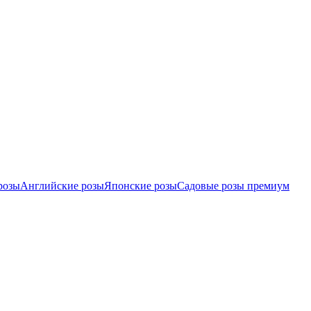
розы
Английские розы
Японские розы
Садовые розы премиум