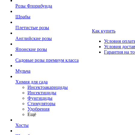
Розы Флорибунда
Шрабы
Плетистые розы
Как купить
Английские розы
Условия оплат
Условия доста
Японские розы
Гарантия на то
Садовые розы премиум класса
Мульча
Химия для сада
Инсектоакарициды
Инсектициды
Фунгициды
Стимуляторы
Удобрения
Ещё
Хосты