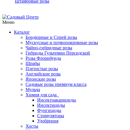
Штамбовые розы
Меню
Каталог
Бордюрные и Спрей розы
Мускусные и почвопокровные розы
Чайно-гибридные розы
Гибриды Гультемии Персидской
Розы Флорибунда
Шрабы
Плетистые розы
Английские розы
Японские розы
Садовые розы премиум класса
Мульча
Химия для сада
Инсектоакарициды
Инсектициды
Фунгициды
Стимуляторы
Удобрения
Хосты