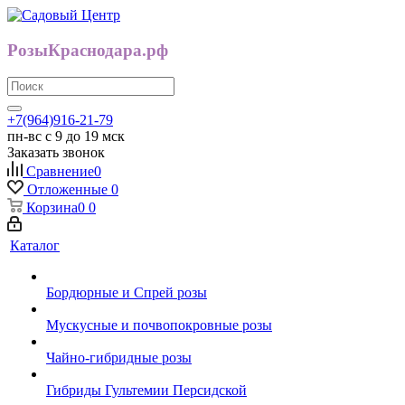
РозыКраснодара.рф
+7(964)916-21-79
пн-вс с 9 до 19 мск
Заказать звонок
Сравнение
0
Отложенные
0
Корзина
0
0
Каталог
Бордюрные и Спрей розы
Мускусные и почвопокровные розы
Чайно-гибридные розы
Гибриды Гультемии Персидской