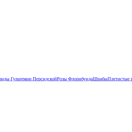
риды Гультемии Персидской
Розы Флорибунда
Шрабы
Плетистые 