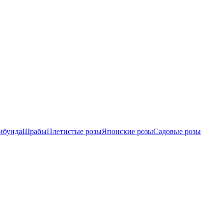
ибунда
Шрабы
Плетистые розы
Японские розы
Садовые розы