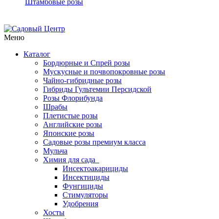
Штамбовые розы
Меню
Каталог
Бордюрные и Спрей розы
Мускусные и почвопокровные розы
Чайно-гибридные розы
Гибриды Гультемии Персидской
Розы Флорибунда
Шрабы
Плетистые розы
Английские розы
Японские розы
Садовые розы премиум класса
Мульча
Химия для сада
Инсектоакарициды
Инсектициды
Фунгициды
Стимуляторы
Удобрения
Хосты