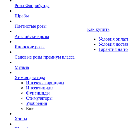
Розы Флорибунда
Шрабы
Плетистые розы
Как купить
Английские розы
Условия оплат
Условия доста
Японские розы
Гарантия на то
Садовые розы премиум класса
Мульча
Химия для сада
Инсектоакарициды
Инсектициды
Фунгициды
Стимуляторы
Удобрения
Ещё
Хосты