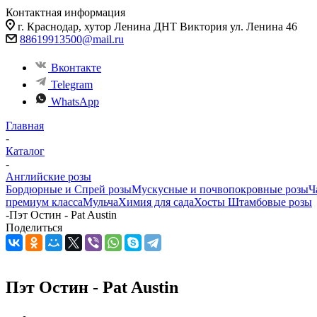
Контактная информация
г. Краснодар, хутор Ленина ДНТ Виктория ул. Ленина 46
88619913500@mail.ru
Вконтакте
Telegram
WhatsApp
Главная
-
Каталог
-
Английские розы
Бордюрные и Спрей розы
Мускусные и почвопокровные розы
Ч
премиум класса
Мульча
Химия для сада
Хосты
Штамбовые розы
-
Пэт Остин - Pat Austin
Поделиться
Пэт Остин - Pat Austin