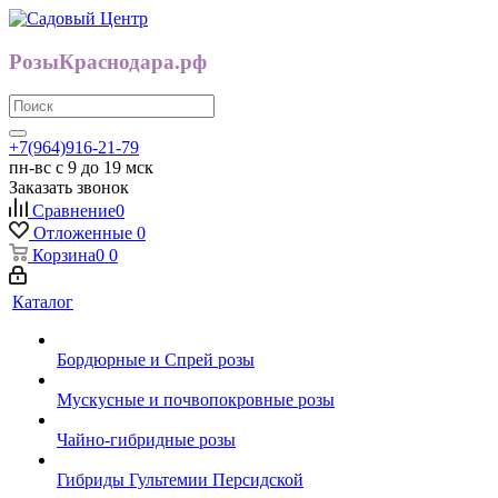
РозыКраснодара.рф
+7(964)916-21-79
пн-вс с 9 до 19 мск
Заказать звонок
Сравнение
0
Отложенные
0
Корзина
0
0
Каталог
Бордюрные и Спрей розы
Мускусные и почвопокровные розы
Чайно-гибридные розы
Гибриды Гультемии Персидской