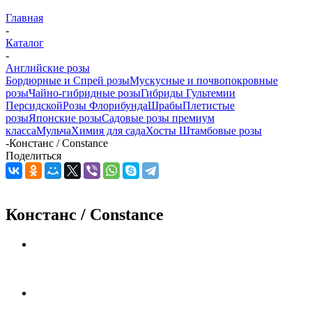
Главная
-
Каталог
-
Английские розы
Бордюрные и Спрей розы
Мускусные и почвопокровные
розы
Чайно-гибридные розы
Гибриды Гультемии
Персидской
Розы Флорибунда
Шрабы
Плетистые
розы
Японские розы
Садовые розы премиум
класса
Мульча
Химия для сада
Хосты
Штамбовые розы
-
Констанс / Constance
Поделиться
Констанс / Constance