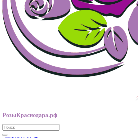
РозыКраснодара.рф