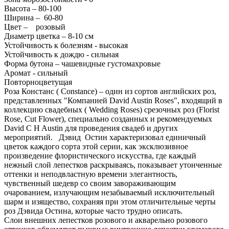
Высота – 80-100
Ширина – 60-80
Цвет – розовый
Диаметр цветка – 8-10 см
Устойчивость к болезням - высокая
Устойчивость к дождю - сильная
Форма бутона – чашевидные густомахровые
Аромат - сильный
Повторноцветущая
Роза Констанс ( Constance) – один из сортов английских роз,
представленных "Компанией David Austin Roses", входящий в
коллекцию свадебных ( Wedding Roses) срезочных роз (Florist
Rose, Cut Flower), специально созданных и рекомендуемых
David C H Austin для проведения свадеб и других
мероприятий. Дэвид Остин характеризовал единичный
цветок каждого сорта этой серии, как эксклюзивное
произведение флористического искусства, где каждый
нежный слой лепестков раскрываясь, показывает утонченные
оттенки и неподвластную времени элегантность,
чувственный шедевр со своим завораживающим
очарованием, излучающим незабываемый исключительный
шарм и изящество, сохраняя при этом отличительные черты
роз Дэвида Остина, которые часто трудно описать.
Слои внешних лепестков розового и акварельно розового