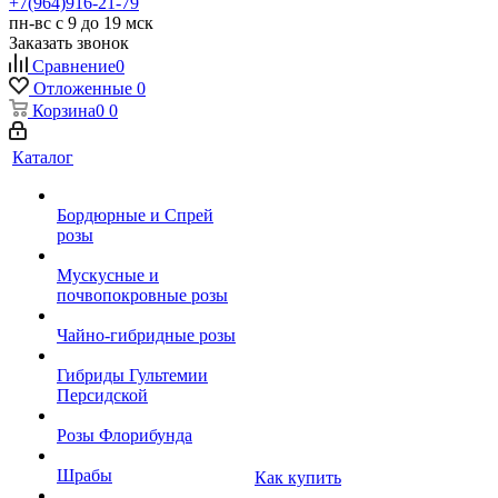
+7(964)916-21-79
пн-вс с 9 до 19 мск
Заказать звонок
Сравнение
0
Отложенные
0
Корзина
0
0
Каталог
Бордюрные и Спрей
розы
Мускусные и
почвопокровные розы
Чайно-гибридные розы
Гибриды Гультемии
Персидской
Розы Флорибунда
Шрабы
Как купить