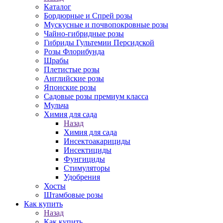
Каталог
Бордюрные и Спрей розы
Мускусные и почвопокровные розы
Чайно-гибридные розы
Гибриды Гультемии Персидской
Розы Флорибунда
Шрабы
Плетистые розы
Английские розы
Японские розы
Садовые розы премиум класса
Мульча
Химия для сада
Назад
Химия для сада
Инсектоакарициды
Инсектициды
Фунгициды
Стимуляторы
Удобрения
Хосты
Штамбовые розы
Как купить
Назад
Как купить