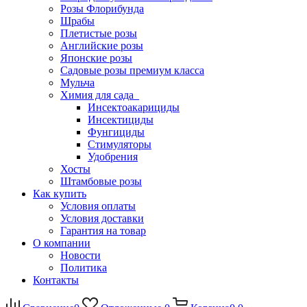
Розы Флорибунда
Шрабы
Плетистые розы
Английские розы
Японские розы
Садовые розы премиум класса
Мульча
Химия для сада
Инсектоакарициды
Инсектициды
Фунгициды
Стимуляторы
Удобрения
Хосты
Штамбовые розы
Как купить
Условия оплаты
Условия доставки
Гарантия на товар
О компании
Новости
Политика
Контакты