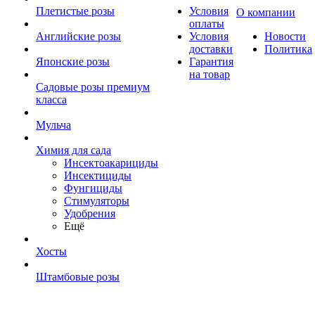
Плетистые розы
Условия
О компании
оплаты
Английские розы
Условия
Новости
доставки
Политика
Японские розы
Гарантия
на товар
Садовые розы премиум
класса
Мульча
Химия для сада
Инсектоакарициды
Инсектициды
Фунгициды
Стимуляторы
Удобрения
Ещё
Хосты
Штамбовые розы