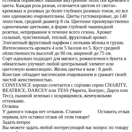
оттенков обрамляют пышные внутренние лепестки кремового
цвета. Каждая роза разная, отличается цветом от светло-
кремовых и розовых до более глубоких розовых тонов, но все
они одинаково очаровательны. Цветы густомахровые, до 140
лепестков, средний диаметр 8 см. Цветение преимущественно
одиночными цветками, в форме глубокой чашевидной
розетки, непрерывное в течение всего сезона. Аромат
сильный, чувственный, теплый, фруктовый аромат.
Элегантный фруктовый парфюм с нотками яблока и груши.
Интенсивность аромата 4 или 5 баллов из 5. Куст средней
облиственности высотой до 90 см, шириной до 75 см.
Сорт идеально подходит для мягкого, романтичного букета и
обязательно улучшит любой центральный элемент или
цветочную композицию. Жизнь цветка в вазе : 8 дней.
Констанс обладает магическим очарованием и сражает своей
чистой женственностью.
CONSTANCE хорошо сочетается с сортами серии CHARITY,
BEATRICE, DARCEY или TESS (Чарити, Беатрис, Дарси или
Тесс), пышной зеленью с искрящимися, жемчужными
оттенками.
Отзывы
У данного товара нет отзывов. Станьте
Оставить отзыв
первым, кто оставил отзыв об этом товаре!
Задать вопрос
Вы можете задать любой интересующий вас вопрос по товару