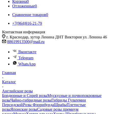
Корзина
0
Отложенные
0
Сравнение товаров
0
+7(964)916-21-79
Контактная информация
г. Краснодар, хутор Ленина ДНТ Виктория ул. Ленина 46
88619913500@mail.ru
Вконтакте
Telegram
WhatsApp
Главная
-
Каталог
-
Английские розы
Бордюрные и Спрей розы
Мускусные и почвопокровные
розы
Чайно-гибридные розы
Гибриды Гультемии
Персидской
Розы Флорибунда
Шрабы
Плетистые
розы
Японские розы
Садовые розы премиум
класса
Мульча
Химия для сада
Хосты
Штамбовые розы