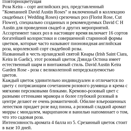
Повторноцветущая
Роза Keira – сорт английских роз, представленный
"Компанией David Austin Roses" и включенный в коллекцию
свадебных ( Wedding Roses) срезочных роз (Florist Rose, Cut
Flower), специально созданных и рекомендуемых David C H
Austin для проведения свадеб и других мероприятий.
Ассортимент таких роз в настоящее время включает 16 сортов
богатейшей колористики и совершенной старинной формы
цветков, которые часто называют пионовидная английская
роза, королевский сорт свадебной розы.
Названный в честь ирландской святой Киары (Irish Saint Ciara,
Keira in Gaelic), этот розовый цветок Дэвида Остина имеет
естественный шарм и винтажный стиль. David Austin Keira
Garden Rose - роза с великолепной непредсказуемостью
цветов.
Каждый цветок удивительно индивидуален и отличается по
цвету с потрясающим сочетанием розового румянца и крема с
мягкими персиковыми бликами. Кремово-розовый цвет с
разными оттенками мрамора и более глубокий розовый в
центре делают ее очень романтичной. Обилие взъерошенных
лепестков придает розе вид пиона, а розовый сладкий аромат
мирры с миндалем, марципаном и ванилью напоминает о том,
что это садовая роза.
Интенсивность аромата 4 балла из 5. Срезанный цветок стоит
в вазе 10 дней.