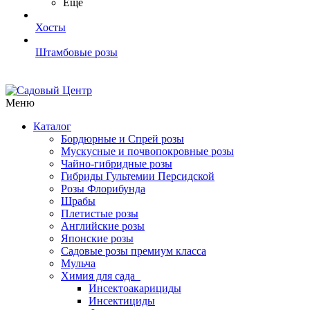
Ещё
Хосты
Штамбовые розы
Меню
Каталог
Бордюрные и Спрей розы
Мускусные и почвопокровные розы
Чайно-гибридные розы
Гибриды Гультемии Персидской
Розы Флорибунда
Шрабы
Плетистые розы
Английские розы
Японские розы
Садовые розы премиум класса
Мульча
Химия для сада
Инсектоакарициды
Инсектициды