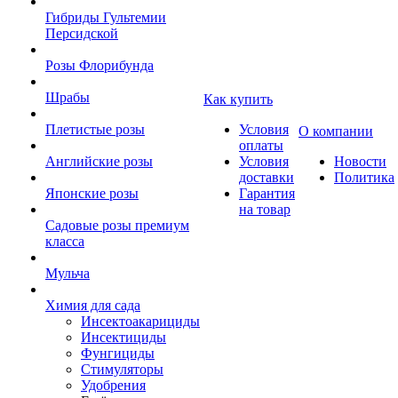
Гибриды Гультемии
Персидской
Розы Флорибунда
Шрабы
Как купить
Плетистые розы
Условия
О компании
оплаты
Английские розы
Условия
Новости
доставки
Политика
Японские розы
Гарантия
на товар
Садовые розы премиум
класса
Мульча
Химия для сада
Инсектоакарициды
Инсектициды
Фунгициды
Стимуляторы
Удобрения