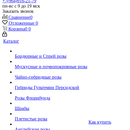
+7(964)916-21-79
пн-вс с 9 до 19 мск
Заказать звонок
Сравнение
0
Отложенные
0
Корзина
0
0
Каталог
Бордюрные и Спрей розы
Мускусные и почвопокровные розы
Чайно-гибридные розы
Гибриды Гультемии Персидской
Розы Флорибунда
Шрабы
Плетистые розы
Как купить
Английские розы