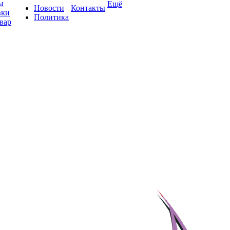
ы
Ещё
Новости
Контакты
вки
Политика
вар