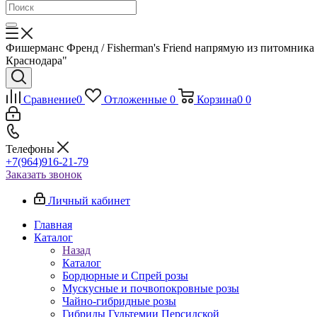
Фишерманс Френд / Fisherman's Friend напрямую из питомника 
Краснодара"
Сравнение
0
Отложенные
0
Корзина
0
0
Телефоны
+7(964)916-21-79
Заказать звонок
Личный кабинет
Главная
Каталог
Назад
Каталог
Бордюрные и Спрей розы
Мускусные и почвопокровные розы
Чайно-гибридные розы
Гибриды Гультемии Персидской