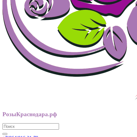
РозыКраснодара.рф