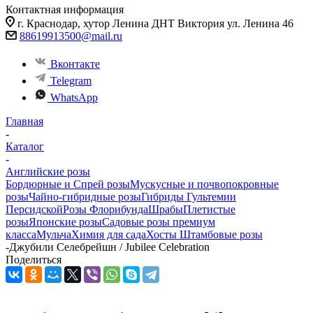
Контактная информация
г. Краснодар, хутор Ленина ДНТ Виктория ул. Ленина 46
88619913500@mail.ru
Вконтакте
Telegram
WhatsApp
Главная
-
Каталог
-
Английские розы
Бордюрные и Спрей розы
Мускусные и почвопокровные
розы
Чайно-гибридные розы
Гибриды Гультемии
Персидской
Розы Флорибунда
Шрабы
Плетистые
розы
Японские розы
Садовые розы премиум
класса
Мульча
Химия для сада
Хосты
Штамбовые розы
-
Джубили Селебрейшн / Jubilee Celebration
Поделиться