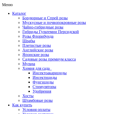
Меню
Каталог
Бордюрные и Спрей розы
Мускусные и почвопокровные розы
Чайно-гибридные розы
Гибриды Гультемии Персидской
Розы Флорибунда
Шрабы
Плетистые розы
Английские розы
Японские розы
Садовые розы премиум класса
Мульча
Химия для сада
Инсектоакарициды
Инсектициды
Фунгициды
Стимуляторы
Удобрения
Хосты
Штамбовые розы
Как купить
Условия оплаты