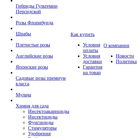
Гибриды Гультемии
Персидской
Розы Флорибунда
Шрабы
Как купить
Плетистые розы
Условия
О компании
оплаты
Английские розы
Условия
Новости
доставки
Политика
Японские розы
Гарантия
на товар
Садовые розы премиум
класса
Мульча
Химия для сада
Инсектоакарициды
Инсектициды
Фунгициды
Стимуляторы
Удобрения