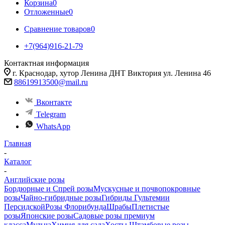
Корзина
0
Отложенные
0
Сравнение товаров
0
+7(964)916-21-79
Контактная информация
г. Краснодар, хутор Ленина ДНТ Виктория ул. Ленина 46
88619913500@mail.ru
Вконтакте
Telegram
WhatsApp
Главная
-
Каталог
-
Английские розы
Бордюрные и Спрей розы
Мускусные и почвопокровные
розы
Чайно-гибридные розы
Гибриды Гультемии
Персидской
Розы Флорибунда
Шрабы
Плетистые
розы
Японские розы
Садовые розы премиум
класса
Мульча
Химия для сада
Хосты
Штамбовые розы