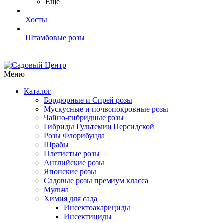
Ещё
Хосты
Штамбовые розы
Меню
Каталог
Бордюрные и Спрей розы
Мускусные и почвопокровные розы
Чайно-гибридные розы
Гибриды Гультемии Персидской
Розы Флорибунда
Шрабы
Плетистые розы
Английские розы
Японские розы
Садовые розы премиум класса
Мульча
Химия для сада
Инсектоакарициды
Инсектициды