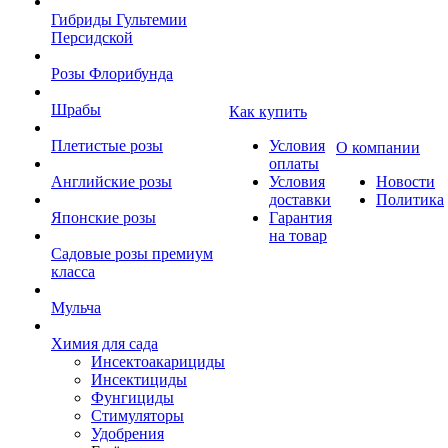
Гибриды Гультемии
Персидской
Розы Флорибунда
Шрабы
Как купить
Плетистые розы
Условия
О компании
оплаты
Английские розы
Условия
Новости
доставки
Политика
Японские розы
Гарантия
на товар
Садовые розы премиум
класса
Мульча
Химия для сада
Инсектоакарициды
Инсектициды
Фунгициды
Стимуляторы
Удобрения