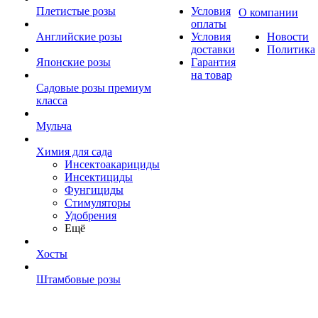
Плетистые розы
Условия
О компании
оплаты
Английские розы
Условия
Новости
доставки
Политика
Японские розы
Гарантия
на товар
Садовые розы премиум
класса
Мульча
Химия для сада
Инсектоакарициды
Инсектициды
Фунгициды
Стимуляторы
Удобрения
Ещё
Хосты
Штамбовые розы