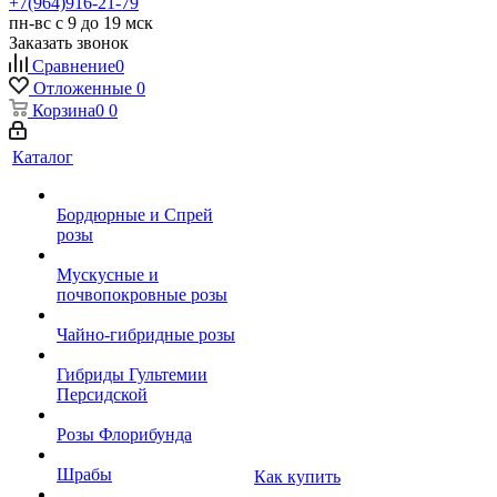
+7(964)916-21-79
пн-вс с 9 до 19 мск
Заказать звонок
Сравнение
0
Отложенные
0
Корзина
0
0
Каталог
Бордюрные и Спрей
розы
Мускусные и
почвопокровные розы
Чайно-гибридные розы
Гибриды Гультемии
Персидской
Розы Флорибунда
Шрабы
Как купить