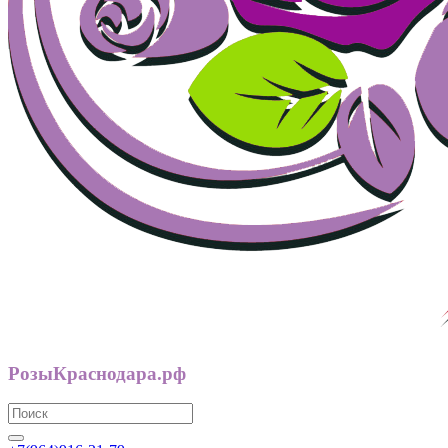
РозыКраснодара.рф