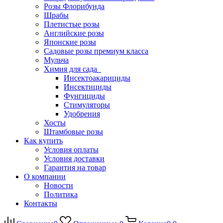
Розы Флорибунда
Шрабы
Плетистые розы
Английские розы
Японские розы
Садовые розы премиум класса
Мульча
Химия для сада
Инсектоакарициды
Инсектициды
Фунгициды
Стимуляторы
Удобрения
Хосты
Штамбовые розы
Как купить
Условия оплаты
Условия доставки
Гарантия на товар
О компании
Новости
Политика
Контакты