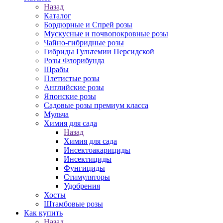
Назад
Каталог
Бордюрные и Спрей розы
Мускусные и почвопокровные розы
Чайно-гибридные розы
Гибриды Гультемии Персидской
Розы Флорибунда
Шрабы
Плетистые розы
Английские розы
Японские розы
Садовые розы премиум класса
Мульча
Химия для сада
Назад
Химия для сада
Инсектоакарициды
Инсектициды
Фунгициды
Стимуляторы
Удобрения
Хосты
Штамбовые розы
Как купить
Назад