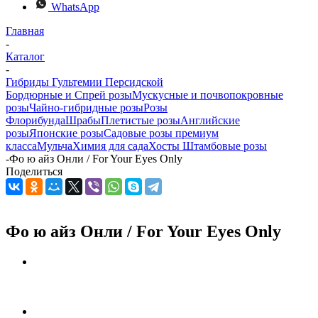
WhatsApp
Главная
-
Каталог
-
Гибриды Гультемии Персидской
Бордюрные и Спрей розы
Мускусные и почвопокровные
розы
Чайно-гибридные розы
Розы
Флорибунда
Шрабы
Плетистые розы
Английские
розы
Японские розы
Садовые розы премиум
класса
Мульча
Химия для сада
Хосты
Штамбовые розы
-
Фо ю айз Онли / For Your Eyes Only
Поделиться
Фо ю айз Онли / For Your Eyes Only