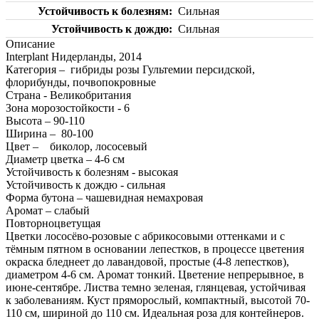
Устойчивость к болезням
Сильная
Устойчивость к дождю
Сильная
Описание
Interplant Нидерланды, 2014
Категория – гибриды розы Гультемии персидской,
флорибунды, почвопокровные
Страна - Великобритания
Зона морозостойкости - 6
Высота – 90-110
Ширина – 80-100
Цвет – биколор, лососевый
Диаметр цветка – 4-6 см
Устойчивость к болезням - высокая
Устойчивость к дождю - сильная
Форма бутона – чашевидная немахровая
Аромат – слабый
Повторноцветущая
Цветки лососёво-розовые с абрикосовыми оттенками и с
тёмным пятном в основании лепестков, в процессе цветения
окраска бледнеет до лавандовой, простые (4-8 лепестков),
диаметром 4-6 см. Аромат тонкий. Цветение непрерывное, в
июне-сентябре. Листва темно зеленая, глянцевая, устойчивая
к заболеваниям. Куст пряморослый, компактный, высотой 70-
110 см, шириной до 110 см. Идеальная роза для контейнеров.