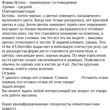
Форма бутона – чашевидные густомахровые
Аромат - средний
Повторноцветущая
Бутоны почти черные, а цветки сияющего, насыщенного
малинового цвета. Когда они только раскрылись, нет красивей
цветка в саду. Затем цветки начинают терять свое очарование:
выгорают до бледно-малинового, раскрываются и отгибают
лепестки вниз, так что становятся похожими на помпоны, и
вешают свои головки, так что все что вы видите – макушка
цветка, утонувшего в листве. В жарком климате, однако, Tess
of the d’Urbervilles вырастает в небольшую плетистую розу, где
ее раскидистая форма роста становится достоинством, и
цветки, свисающие вниз, хорошо видны. По мере взросления
куста цветки сильно увеличиваются в размерах. Появляются
обычно по одному или в кистях до 4 шт. Листва крупная,
темная, побеги очень колючие.
Отзывы
У данного товара нет отзывов. Станьте
Оставить отзыв
первым, кто оставил отзыв об этом товаре!
Задать вопрос
Вы можете задать любой интересующий вас вопрос по товару
или работе магазина.
Наши квалифицированные специалисты обязательно вам
помогут.