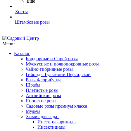
Ещё
Хосты
Штамбовые розы
Меню
Каталог
Бордюрные и Спрей розы
Мускусные и почвопокровные розы
Чайно-гибридные розы
Гибриды Гультемии Персидской
Розы Флорибунда
Шрабы
Плетистые розы
Английские розы
Японские розы
Садовые розы премиум класса
Мульча
Химия для сада
Инсектоакарициды
Инсектициды