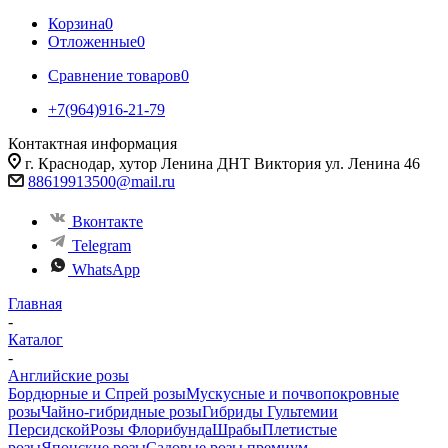
Корзина
0
Отложенные
0
Сравнение товаров
0
+7(964)916-21-79
Контактная информация
г. Краснодар, хутор Ленина ДНТ Виктория ул. Ленина 46
88619913500@mail.ru
Вконтакте
Telegram
WhatsApp
Главная
-
Каталог
-
Английские розы
Бордюрные и Спрей розы
Мускусные и почвопокровные
розы
Чайно-гибридные розы
Гибриды Гультемии
Персидской
Розы Флорибунда
Шрабы
Плетистые
розы
Японские розы
Садовые розы премиум