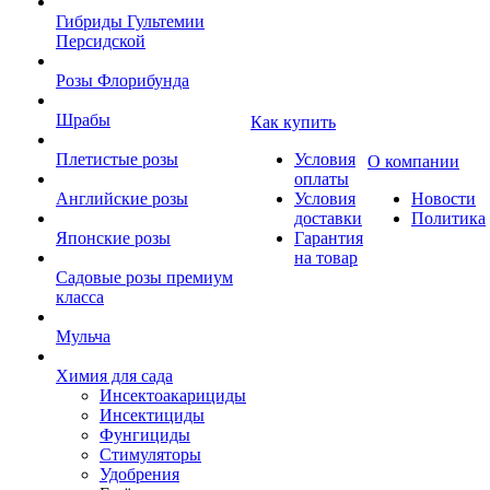
Гибриды Гультемии
Персидской
Розы Флорибунда
Шрабы
Как купить
Плетистые розы
Условия
О компании
оплаты
Английские розы
Условия
Новости
доставки
Политика
Японские розы
Гарантия
на товар
Садовые розы премиум
класса
Мульча
Химия для сада
Инсектоакарициды
Инсектициды
Фунгициды
Стимуляторы
Удобрения